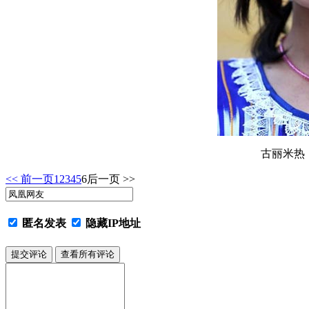
古丽米热 
<< 前一页
1
2
3
4
5
6
后一页 >>
匿名发表
隐藏IP地址