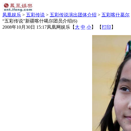
凤凰娱乐
>
五彩传说
>
五彩传说演出团体介绍
>
五彩喀什葛尔
“五彩传说”新疆喀什噶尔团员介绍(6)
2008年10月30日 15:17
凤凰网娱乐
【
大
中
小
】 【
打印
】