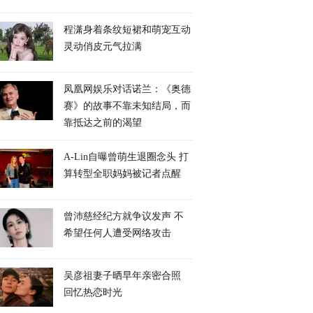
程潇身着条纹短裙和萌宠互动
灵动俏皮元气拉满
凤凰网娱乐对话诺兰：《奥德
赛》的故事不靠未知结局，而
靠抵达之前的渴望
A-Lin自曝曾萌生退圈念头 打
算转型全职妈妈被记者点醒
曾沛慈经纪方就争议发声 不
希望任何人遭受网络攻击
吴彦祖妻子晒早年亲密合照
回忆热恋时光