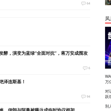
64
凤
发酵，演变为蓝绿“全面对抗”，蒋万安成围攻
6
W
绝泽连斯基！
万
对
跃
94
别
峡，伊朗与阿曼被曝达成临时协议框架