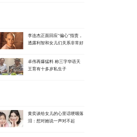
李连杰正面回应“偏心”指责，
透露利智和女儿们关系非常好
卓伟再爆猛料 称三字华语天
王育有十多岁私生子
黄奕谈给女儿的心里话哽咽落
泪：想对她说一声对不起