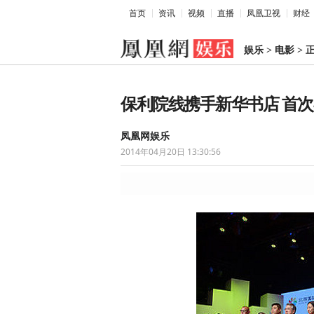
首页
资讯
视频
直播
凤凰卫视
财经
娱乐
>
电影
>
保利院线携手新华书店 首
凤凰网娱乐
2014年04月20日 13:30:56