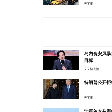
天下事
岛内食安风暴
目标
又又切克闹
特朗普公开拒
天下事
涉霍尔木兹海