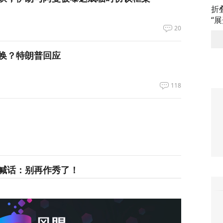
折
“
20
换？特朗普回应
118
喊话：别再作秀了！
83