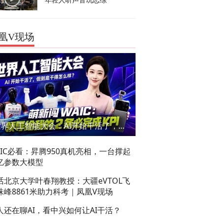
年轻人听声音玩恋综
凰V现场
世界人工智能大会：AI开始干活了，但到底干的怎么样？萌新闯WAIC
AIC必看：昇腾950真机亮相，一台撑起
亿参数大模型
话北京大学叶春翔教授：大疆eVTOL飞
珠峰8861米助力科考｜凤凰V现场
人还在聊AI，看中兴如何让AI干活？