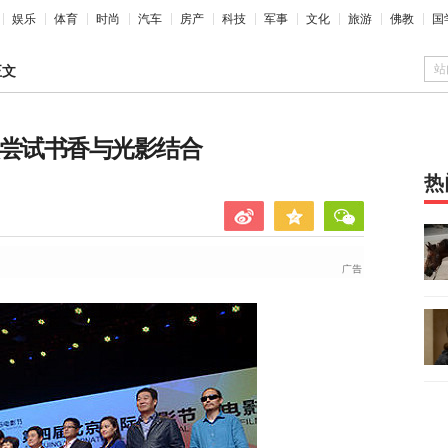
娱乐
体育
时尚
汽车
房产
科技
军事
文化
旅游
佛教
国
站
正文
次尝试书香与光影结合
热