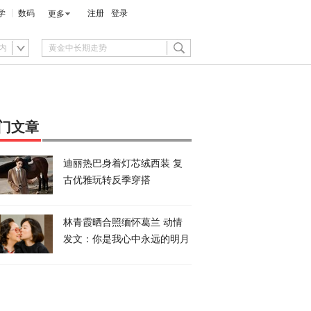
学
数码
注册
登录
更多
内
门文章
迪丽热巴身着灯芯绒西装 复
古优雅玩转反季穿搭
林青霞晒合照缅怀葛兰 动情
发文：你是我心中永远的明月