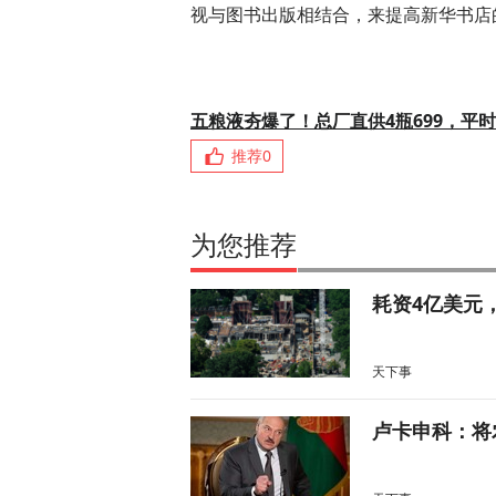
视与图书出版相结合，来提高新华书店
五粮液夯爆了！总厂直供4瓶699，平时
推荐
0
为您推荐
耗资4亿美元
天下事
卢卡申科：将