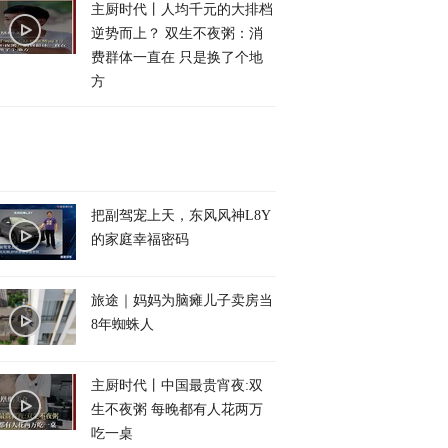
主厨时代丨人均千元的大排档
逆势而上？ 双生不夜粥：消
费群体一直在 只是换了个地
方
把副驾宠上天，东风风神L8Y
的家庭幸福密码
旅途｜妈妈为脑瘫儿子卖房当
8年蜘蛛人
主厨时代丨中国最贵宵夜:双
生不夜粥 每晚都有人花两万
吃一桌