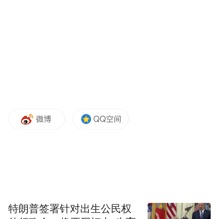
画面堪称“惊悚大全”。导演李克龙介绍道，
“影片集惊悚，悬疑、爱情诸为一体，今年暑
期将在电影院里让大家一睹为快。”
由于电影涉及很多悬疑、恐怖的情节，谈起
影片的审查经历，导演李克龙称非常不容
易，“确实面对了审查方面的很多质问，就差
让我去总局写检讨了，但是我们在争取，很
多电影都会有去撞击审查制度的过程，”李克
龙表示，“其实总局的领导也是眼光很开阔
的，面对外国大片的冲击，国产电影一定要
有更多的突破。”
特朗普签署针对出生公民权