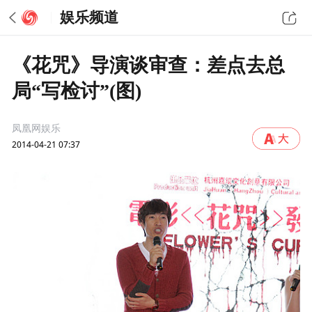
娱乐频道
《花咒》导演谈审查：差点去总
局“写检讨”(图)
凤凰网娱乐
2014-04-21 07:37