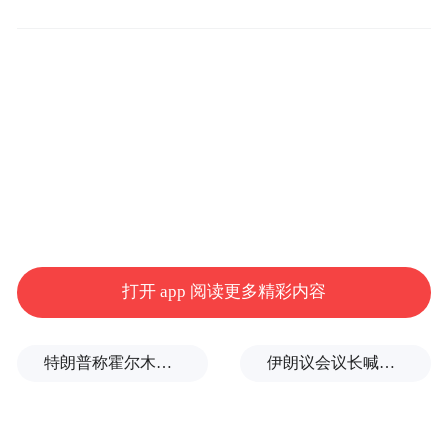
田雨晴、廖蔚蔚等出席活动，影片涉及很多
恐怖画面，谈到审查，导演李克龙表示非常
不容易，“就差让我去总局写检讨了。”据介
绍，本片将于今年暑期登陆全国影院。
电影《花咒》讲述了上世纪三十年代发生在
上海一栋西洋别墅里的悬疑爱情故事。海外
归来的年轻画家贺书明邂逅了一对姐妹花燕
打开 app 阅读更多精彩内容
贞和燕敏，并相互产生了爱慕之情。后来，
姐妹俩一个坠楼，一个神秘失踪的神秘故
特朗普称霍尔木兹海峡协议尚未达成，正参与相关谈判
伊朗议会议长喊话：别再作秀了！
事。在片方现场发布的首款预告片中，迷人
的花海后面杀机四伏，男女主人公之间错综
复杂的情感关系让人眼花缭乱。其中的惊悚