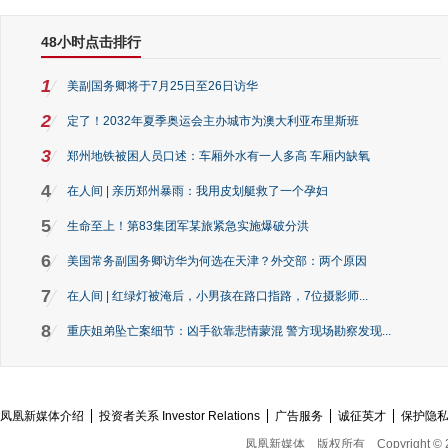
48小时点击排行
1
美副国务卿将于7月25日至26日访华
2
定了！2032年夏季奥运会主办城市为澳大利亚布里斯班
3
郑州地铁被困人员口述：车厢外水有一人多高 车厢内缺氧
4
在人间 | 亲历郑州暴雨：我用皮划艇救了一个孕妇
5
生命至上！第83集团军某旅紧急实施爆破分洪
6
美国常务副国务卿访华为何选在天津？外交部：两个原因
7
在人间 | 红绿灯被淹后，小男孩在路口指路，7位摄影师...
8
重庆姐弟坠亡案细节：凶手欲靠悲情蒙混 警方现场勘察发现...
凤凰新媒体介绍
投资者关系 Investor Relations
广告服务
诚征英才
保护隐
凤凰新媒体
版权所有
Copyright © 