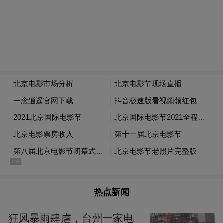
藏》，投资高达三亿人民币，由中日美等多
国联手打造，故事围绕着征战一生的成吉思
汗去世后，留下的无数宝藏究竟去向何方展
开。另一部古装大片则是陆川监制、哈斯朝
鲁执导、黄岳泰任摄影执导、奚仲文担任美
术执导的《铁木真大帝之传说》，故事的年
代依然是元朝，而且这部戏加入了魔幻元
素。
电影节公布的三部大片均为古装片，曾经被
诟病的古装大片似乎又有了回暖的趋势，如
热点新闻
果再算上正在热拍的《钟馗伏魔：雪妖魔
狂风暴雨肆虐，台州一家电
灵》，即将开拍的两部《鬼吹灯》等片，未