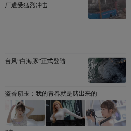
厂遭受猛烈冲击
来的两到三年，影市将出现一大批古装片。
台风“白海豚”正式登陆
盗香窃玉：我的青春就是赌出来的