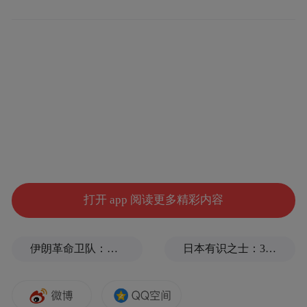
办四年以来首度突破百亿大关，与上届相比
增幅达到20%。
签约项目共计32个，涵盖了电影产业链的各
个环节，其中投资制作方面成交了38.03亿
元；影视院线、影视基地、文化地产建设项
目达到34亿元，影视素材库项目10.17亿元；
新增电影基金项目累计签约额为23亿。
打开 app 阅读更多精彩内容
今年，共有来自24个国家和地区的724个电影
伊朗革命卫队：将保持对海峡控制至敌方接受全部条件
日本有识之士：32名中国劳工本不该命丧长崎
企业和机构报名参加电影交易市场，其中，
参展厂商达到248家，国际展商为125家，首
次超过国内参展商。