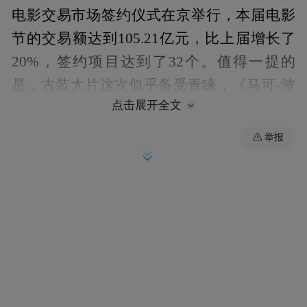
电影交易市场签约仪式在京举行，本届电影
节的交易额达到105.21亿元，比上届增长了
20%，签约项目达到了32个。值得一提的
是，古装大片这次似乎备受青睐，《马可-波
点击展开全文
罗》、《成吉思汗宝藏》、《铁木真大帝之
传说》这三部签约影片均为古装戏。
举报
电影交易市场交易额首度突破百亿大关
本届电影交易市场的举办日期为4月17日至19
日，三天时间内实现签约项目达到32个，签
约总额为105.21亿元，是北京国际电影节举