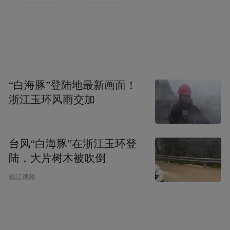
多部合拍片签约 古装大片最受青睐
在已经签约的32个项目中，既包括北京文资
“白海豚”登陆地最新画面！
华夏影视文化产业投资基金等基金类项目，
浙江玉环风雨交加
又有《马可-波罗》等超级大片。《马可-波
罗》是中影与派拉蒙的首次合作，将汇聚好
台风“白海豚”在浙江玉环登
莱坞、中国、韩国的一线明星，制作3D版
陆，大片树木被吹倒
本，计划于今年10月开机。
钱江视频
当天的签约仪式上，还公布了两部以元朝人
物为题材的影片。第一部名为《成吉思汗宝