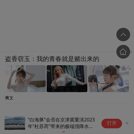
盗香窃玉：我的青春就是赌出来的
爽文
Anthropic CEO急了：新人都是
全
打开
冲钱来的！AI巨头最大危机不是
鑫
算力，是留人
旗