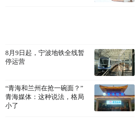
前走。”
《素媛》(韩国)
案件本身并非焦点
8月9日起，宁波地铁全线暂
停运营
韩国影片《素媛》以写实手法讲述了一位8岁
“青海和兰州在抢一碗面？”
少女素媛不幸遭到强奸，身心受到重创，但
青海媒体：这种说法，格局
在家人和社会的帮助下，勇敢地走出黑暗阴
小了
霾，努力为余生打开一扇明亮之窗的故事。
该片获得了第34届韩国青龙电影节的最佳影
片、最佳剧本与最佳女配角三个大奖。昨