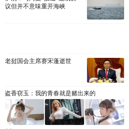
议但并不意味重开海峡
并没有期待获大奖
《虔诚的鳏夫》讲述了两个中年男人对抗孤
独的故事。一个生活刻板的鳏夫和一个神经
质的流浪汉偶然相遇，两人从彻底的沉默到
老挝国会主席赛宋蓬逝世
发现彼此的闪光点，一路相互扶持、相互慰
藉，成为人生旅途上的难得知己。
盗香窃玉：我的青春就是赌出来的
该片两位男主演以及导演迪德里克-埃宾厄来
到发布会现场。导演迪德里克-埃宾厄表示，
这部影片并没有把焦点放在同性恋话题上，
因为在荷兰人们并不会太把同性恋当一个话