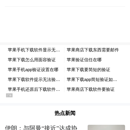
面等元素，为观众开启了一个缤纷奇幻的回
忆之旅。男主角保罗的饰演者法国青年演员
纪尧姆-谷伊来到发布会现场，他曾获得第37
届恺撒奖最佳新人男演员提名。纪尧姆-谷伊
透露自己曾经搞过动画，相比动画作品，他
认为真人作品更容易拍，而且拍得快，见到
得快，动画作品往往需要两三年才能完成。
对于这部影片，他表示整体的氛围最吸引
人。该片制片人现场表示希望男主角能在今
晚获奖。
热点新闻
《虔诚的鳏夫》(荷兰)
伊朗：与阿曼“接近”达成协