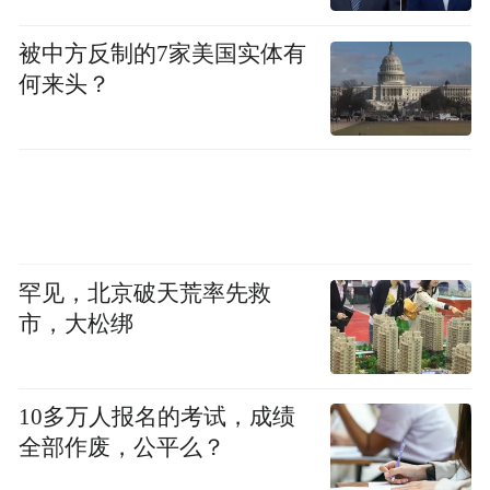
影的惯有风格和咄咄逼人的镜头，讲述了一
被中方反制的7家美国实体有
位母亲玛丽安娜奋力挽救患病女儿卡门的感
何来头？
人故事。导演多鲁-尼策斯库携女主角罗狄卡-
拉扎尔，以及影片编剧出席发布会，编剧透
露这是一个他儿时亲身经历的故事。女主角
罗狄卡-拉扎尔称想像一个母亲被告知她的孩
子马上就要死了那种心境和状态是创作最有
挑战的部分。导演多鲁-尼策斯库则说，这部
罕见，北京破天荒率先救
影片虽然是一个很悲惨的故事，但他希望传
市，大松绑
达的却是对生活的勇气。“因为这个母亲在送
走一个孩子的同时又怀上了另一个孩子，她
10多万人报名的考试，成绩
让我们看到腹中之光，真实的生活就是这
全部作废，公平么？
样，永远只有一种选择，那就是向前看，向