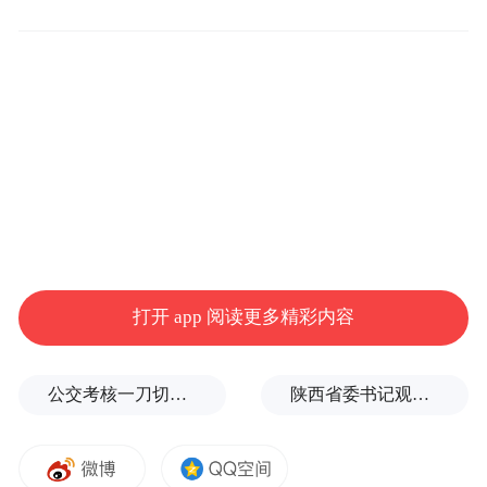
被人认为是身带诅咒的主人公阿罗，在与家
人迁徙到临时村落集合后受到的各种排挤。
后通过朋友基亚和其叔叔的帮助，与命运做
斗争，以自己的聪明和勇气最终赢得一年一
度火箭节比赛的胜利，证明自己是正常人并
被村民所接受的故事。该片曾获第63届柏林
国际电影节最佳电影处女作提名，第18届釜
山国际电影节未来景象奖提名。
打开 app 阅读更多精彩内容
影片制片人西尔维娅-威尔斯基在发布会现场
说，自己小时候曾在老挝生活，那里确实有
公交考核一刀切司机不敢开空调：别把压力转嫁一线员工
陕西省委书记观摩直播带货，同董宇辉交流
火箭节，那是一个被战争摧毁过的国家。这
部影片并不是只有老挝人才能看懂的影片，