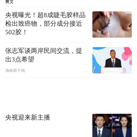
爽文
题去讨论。因为这部影片是非常荷兰式的，
央视曝光！超8成睫毛胶样品
里面甚至有很多荷兰的笑话，这次能够入围
检出致癌物，部分成分接近
“天坛奖”他们已经很高兴，并没有期待获大
502胶！
奖。比较让他感觉惊讶的是，昨天跟观影后
的观众交流，他发现中国观众的反应和世界
张志军谈两岸民间交流，提
上其他国家观众的反应并没有太大不同。
出3点希望
海峡新干线
《卡门》(罗马尼亚)
真实生活向前走
央视迎来新主播
罗马尼亚影片《卡门》以罗马尼亚新浪潮电