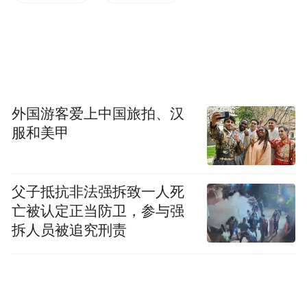
她相信老挝最终会像火箭一样经历困难后一
飞冲天。
《声梦奇遇》(法国)
外国游客爱上中国旅拍、汉
服和美甲
真人作品比动画容易拍
父子抵抗非法强拆致一人死
法国影片《声梦奇遇》讲述了年幼时目睹自
亡被认定正当防卫，参与强
己的亲生父母丧失生命的主人公保罗，因心
拆人员被追究刑责
灵重创而造成语言与记忆的双重丧失，后来
偶然通过一品神奇的香茗而重新开启童年回
忆的故事。影片通过喜剧、歌舞和绚丽的画