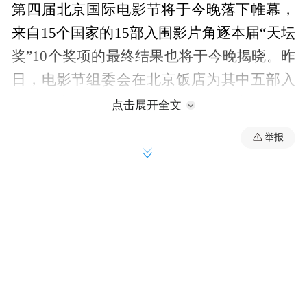
第四届北京国际电影节将于今晚落下帷幕，
来自15个国家的15部入围影片角逐本届“天坛
奖”10个奖项的最终结果也将于今晚揭晓。昨
日，电影节组委会在北京饭店为其中五部入
围影片举行新闻发布会，影片相关主创纷纷
点击展开全文
来到现场与媒体和观众分享创作感想。
举报
《火箭》(澳大利亚)
老挝会一飞冲天
澳大利亚影片《火箭》，讲述了从出生起便