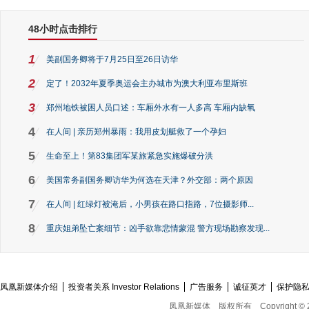
48小时点击排行
1
美副国务卿将于7月25日至26日访华
2
定了！2032年夏季奥运会主办城市为澳大利亚布里斯班
3
郑州地铁被困人员口述：车厢外水有一人多高 车厢内缺氧
4
在人间 | 亲历郑州暴雨：我用皮划艇救了一个孕妇
5
生命至上！第83集团军某旅紧急实施爆破分洪
6
美国常务副国务卿访华为何选在天津？外交部：两个原因
7
在人间 | 红绿灯被淹后，小男孩在路口指路，7位摄影师...
8
重庆姐弟坠亡案细节：凶手欲靠悲情蒙混 警方现场勘察发现...
凤凰新媒体介绍
投资者关系 Investor Relations
广告服务
诚征英才
保护隐
凤凰新媒体
版权所有
Copyright © 