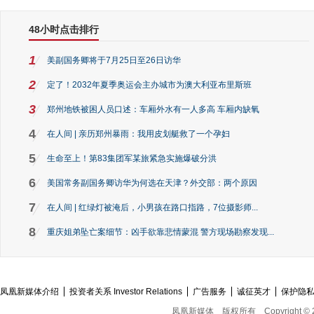
48小时点击排行
1
美副国务卿将于7月25日至26日访华
2
定了！2032年夏季奥运会主办城市为澳大利亚布里斯班
3
郑州地铁被困人员口述：车厢外水有一人多高 车厢内缺氧
4
在人间 | 亲历郑州暴雨：我用皮划艇救了一个孕妇
5
生命至上！第83集团军某旅紧急实施爆破分洪
6
美国常务副国务卿访华为何选在天津？外交部：两个原因
7
在人间 | 红绿灯被淹后，小男孩在路口指路，7位摄影师...
8
重庆姐弟坠亡案细节：凶手欲靠悲情蒙混 警方现场勘察发现...
凤凰新媒体介绍
投资者关系 Investor Relations
广告服务
诚征英才
保护隐
凤凰新媒体
版权所有
Copyright © 