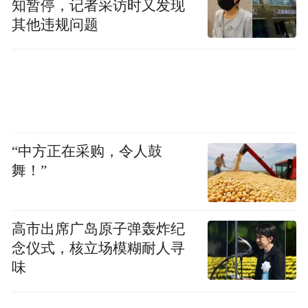
知暂停，记者采访时又发现
其他违规问题
>>>实录4 文隽：香港回归我没有恐惧 不安
的是有钱人
>>>实录5 文隽谈陆港问题：我是既得利益者
无法开口
“中方正在采购，令人鼓
舞！”
>>>实录6 文隽：说港人“不爱国，是奴才”完
全是诋毁
高市出席广岛原子弹轰炸纪
念仪式，核立场模糊耐人寻
味
>>>实录7 文隽：我以中国人骄傲 以香港人
为幸运