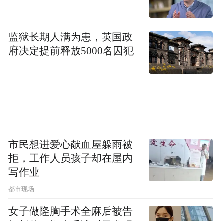
>>>查看完整专题 《凤凰网·非常道》文隽
监狱长期人满为患，英国政
更多实录——
府决定提前释放5000名囚犯
>>>实录1 文隽：禁鬼片因9亿农村人太单纯
相信有鬼
>>>实录2 文隽：港人回内地不通人情 只信
市民想进爱心献血屋躲雨被
“交情”
拒，工作人员孩子却在屋内
写作业
都市现场
>>>实录3 文隽：曾完全抗拒内地 90初到北
京成人生转折
女子做隆胸手术全麻后被告