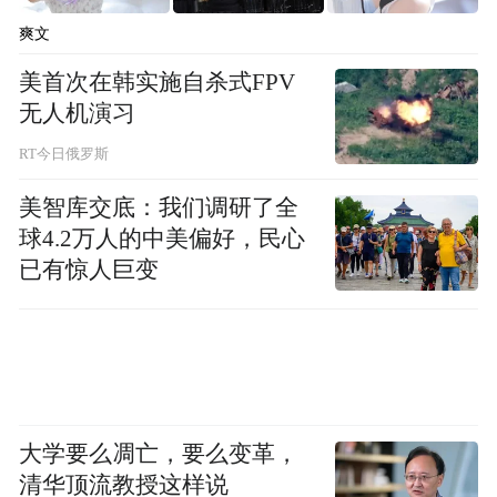
个时候开始变成身不由己，也很乐意，就跟
爽文
内地、跟中国的传统文化和地方结缘了，然
美首次在韩实施自杀式FPV
后就一起，头五年，1991、1992、1993、
无人机演习
1994，因为《阳光灿烂的日子》，我一直到
RT今日俄罗斯
1995年才回香港。回香港之后就遇到王晶就
美智库交底：我们调研了全
说，就是说大家合作了，不知道谁影评骂我
球4.2万人的中美偏好，民心
的片，才有1996年开始的古惑仔一堆片。所
已有惊人巨变
以，其实对我来说很重要的是1990年，那一
次我进电梯，对一个陌生的女孩说，“不管怎
么样，我要跟你去吃饭”，我觉得这一句话就
是我人生改变的转折点。
大学要么凋亡，要么变革，
清华顶流教授这样说