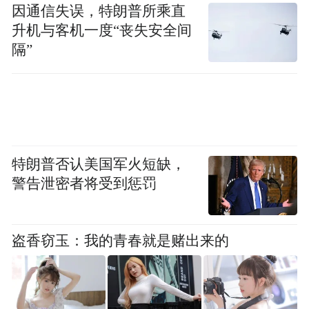
因通信失误，特朗普所乘直
去紫禁城里面，颐和园、圆明园、天坛，跑
升机与客机一度“丧失安全间
到十渡。在这些看景的过程里面，我就在
隔”
想，因为我是读书的，读历史的，在想：“你
看，现在我在整个东交民巷，脚底下这个地
方就是我读历史的时候，溥仪跑出故宫的时
候，跑到这里躲起来的。现在我脚下的每一
块土地都有它的历史原因，我非常有感觉。”
特朗普否认美国军火短缺，
我就说说，我非得要回来见你，我才找到我
警告泄密者将受到惩罚
的感觉。
盗香窃玉：我的青春就是赌出来的
所以拍完那部片之后，我特别去想一个片，
去内蒙古草原跑到深圳，我从北到南去找，
走一遍，那部片就叫《狭路英豪》，就从那