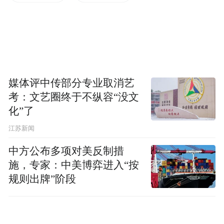
然挺好的。一住进去，因为是香港人管理的
酒店，打开电梯，有一个女孩冲我笑，我就
站那儿就问她：“你认识我吗？”她说：“是，
香港人。”然后我就说：“我不管你今天晚上
去哪里，我要跟你一起去吃饭。”我真的这样
媒体评中传部分专业取消艺
说的，她说：“好啊，我约了这个酒店的财务
考：文艺圈终于不纵容“没文
总监还有xx，都是香港人，一起吃饭。”住在
化”了
东三环对面，有一个日本餐馆（今天还
江苏新闻
在），就吃饭。
中方公布多项对美反制措
施，专家：中美博弈进入“按
规则出牌”阶段
一进门都是香港人，每个人都跟我打招呼，
“文隽，你来了，文隽！”我说我都没有来到
北京，我哪有朋友？但是在1990年的时候，