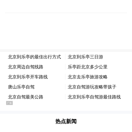
因为在过去那几年香港有一个出版的热潮，
因为我一直都写专栏什么，我也出了一堆都
是说荤笑话的书，他们都看过，所以他们看
到我特别亲切，我就在这里交了一些朋友，
到今天还是朋友。然后，他们就开车带我去
北海公园，去小酒吧，这个地方让我有感
觉，是因为这个地方的人让我有感觉。
后来我要拍一个戏，叫《告别紫禁城》，艺
能公司的张国忠说，这部片一些台湾的老板
一直要拍续集，“第二集找不到人来做，你来
当导演吧”，我说“好啊！”然后，我就1991年
热点新闻
从年初来北京，看景是最好的，到处看景，