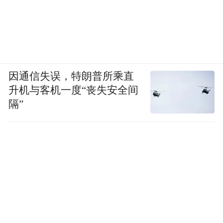
欢迎扫描二维码或加微 信号ifengfcd，与非常道君成为好友，听更
多明星背后的心路历程。
因通信失误，特朗普所乘直
欢迎关注节目官方微博：@
凤凰网非常道
，
升机与客机一度“丧失安全间
实时为你传递最 新鲜最犀利的节目资讯。
隔”