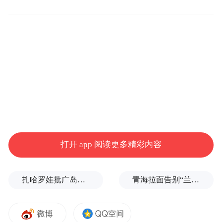
但是1990年，在年底，因为我的好朋友舒琪
导演（不是演员舒淇），她因为去做一个宣
传的片叫《大红灯笼高高挂》，她叫我去探
班，去山西去探望张艺谋、巩俐。在乔家大
院，在山西太原，飞机直飞了香港了，她说
要转到北京再回香港，我就第一次到北京
了。因为我住的酒店叫京广中心。我在山西
都还在听，在山西住一个招待所，晚上10点
钟没水了，灯也没有，外面黑漆漆的，然后
打开 app 阅读更多精彩内容
我说北京住哪里？他们说叫京广中心，都不
是酒店的名字，我说：“又不知道什么招待
扎哈罗娃批广岛市长不提美国原子弹
青海拉面告别“兰州拉面”，借来的IP终要还
所！”心里面一堆不满，一来才知道，京广中
心（在）呼家楼，是北京最高的建筑物，当