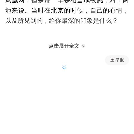
凤凰网：但是那一年是相当地敏感，对于两
地来说。当时在北京的时候，自己的心情，
以及所见到的，给你最深的印象是什么？
文隽：你说的对，1990年是一个非常敏感的
点击展开全文
（时间），大部分人对北京、对内地的想法
举报
是“我要远走高飞，离开的越远越好，这个地
方不能来的”。我刚好命运的安排，其实在
1990年之前，我只是回内地，在1985年、
1986年去过广州一趟，感觉很坏，也跟很多
香港人当时一样，在想：“我不会回大陆
的”。