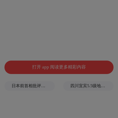
据报道，影评人舒琪在个人主页发声：“梅丽
尔-斯特里普（Meryl Streep）拥有比你多很多
亿的观众肯定（与爱戴）。《归来》是部烂
电影，你的演出只能说不太坏……但原来你
以为这就是天下无敌，只能说，你是井底之
蛙。”梅姨提名过15次奥斯卡影后，仅获2
次。
打开 app 阅读更多精彩内容
日本前首相批评高市在处理中美关系上缺乏战略
四川宜宾5.5级地震后，余震为什么持续不断？官方回应