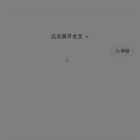
点击展开全文
举报
据台湾媒体报道，巩俐在金马奖落败，影后
输给陈湘琪，经纪人曾敬超代她发声明，炮
轰金马奖“不公正”、“业余的电影节”，激动
偏颇言论引发影坛哗然！