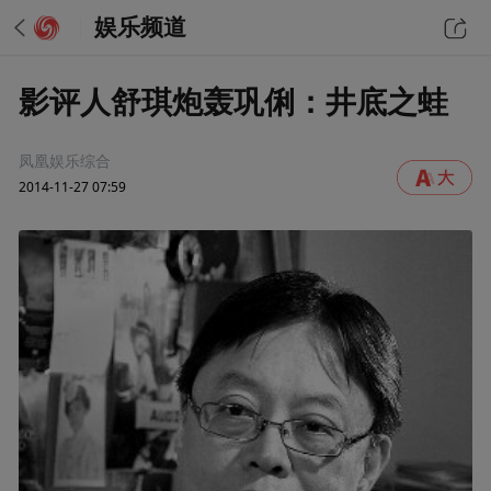
娱乐频道
影评人舒琪炮轰巩俐：井底之蛙
凤凰娱乐综合
2014-11-27 07:59