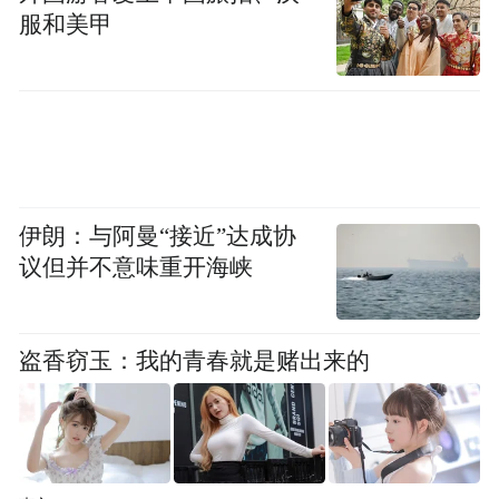
恶相呢？电影本来就见仁见智难以比赛，绝
服和美甲
对公平也从不存在；金马可以力排岛内争
议，不独尊台湾电影，我们却不能包容金马
的“小众”？拿多少亿人来说事，仿佛审美也
必须民粹，必须唯利是图。这种今天毫不陌
生的思维模式，才像渐渐渗透扩散的毒素一
般可怕。
伊朗：与阿曼“接近”达成协
议但并不意味重开海峡
但愿是我多虑。
盗香窃玉：我的青春就是赌出来的
南都娱评员 howie