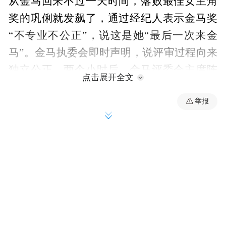
从金马回来不过一天时间，落败最佳女主角
奖的巩俐就发飙了，通过经纪人表示金马奖
“不专业不公正”，说这是她“最后一次来金
马”。金马执委会即时声明，说评审过程向来
独立公正。两个小时后，金马评委会主席陈
点击展开全文
冲连发两条微博，回应质疑，表明立场。
举报
比骂金马更可怕的
前天刚在“南都娱论”分析完金马奖的评审机
制，就闹出了巩俐经纪人炮轰金马的风波。
事件中谁有失风度谁反应得当，相信明眼人
都心中有数。巩俐的经纪人曾先生，接受采