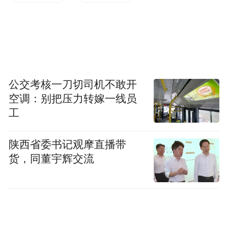
是站在台前拿奖。”这话说得实在失当，尤其
是出自刚卸任的金马奖执委会主席之口；看
现场画面，巩俐当时也似乎愣住了。旁人很
容易这样想：您怎么知道巩俐这回就不能站
在台前拿奖了？金马不是号称公正、保密
公交考核一刀切司机不敢开
空调：别把压力转嫁一线员
吗？我无从了解侯孝贤那一刻是否知道最佳
工
女主角是谁，也愿意善意地相信他只是表达
有误，但我觉得，该有人去问问他。
陕西省委书记观摩直播带
货，同董宇辉交流
二、怎么猜奖。金马颁奖当天才评出结果，
这决定了受邀明星考虑是否出席时，必须自
行判断获奖几率——如果你很在意这件事的
话。以今年的最佳女主角奖为例，本来就是