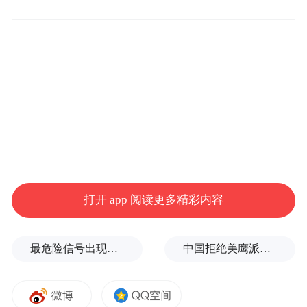
访时说的话最令我惊讶，比如“金马格局太
小，标榜国际，但最后成了金马台湾影展”
——21个现场揭晓的奖项大陆人拿了16个，
这还叫台湾影展？比如“金马被禁，内地香港
都看不到……金马应该反思”——那
YouTube、Facebook在大陆看不到也是它们的
错咯？其他的话不多评论，说说这事的盲
点：
打开 app 阅读更多精彩内容
一、侯孝贤。颁奖礼当晚，侯孝贤和巩俐作
最危险信号出现！全球能源大动脉岌岌可危
中国拒绝美鹰派副防长访华？弦外之音被热议
为最佳导演奖的颁奖人登台，照例在开奖前
有一番寒暄。此时最佳女主角奖尚未颁发，
侯孝贤却对巩俐说：“下回(你)来呢，就希望