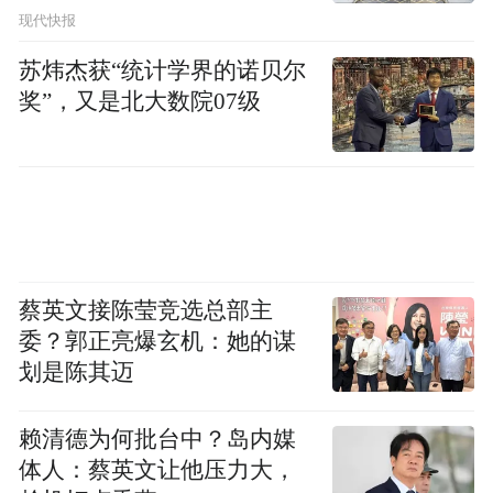
现代快报
苏炜杰获“统计学界的诺贝尔
奖”，又是北大数院07级
蔡英文接陈莹竞选总部主
委？郭正亮爆玄机：她的谋
划是陈其迈
赖清德为何批台中？岛内媒
体人：蔡英文让他压力大，