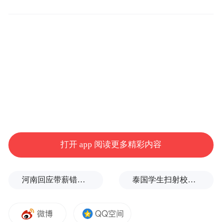
命。
虽然剧情并未有更多细节曝光，但贝尔绝对
是影片的核心，他与娜塔莉-波特曼、凯特-布
兰切特、伊莫珍-波茨、芙蕾达-平托等饰演的
角色均有精彩对手戏。从预告中不难看出，
马力克依然钟爱拍摄海滩上的风景。海滩也
成了影片主角抒发情感的地方，贝尔或在海
打开 app 阅读更多精彩内容
边独步、或与布兰切特海边相拥、或与娜塔
莉海边追逐、或纵身跃入海水中。最终，贝
河南回应带薪错峰休假通知引争议：文章相关表述不够准确，程序审签不规范，待修改后予以印发
泰国学生扫射校园，致7死15伤，犯案前先射杀祖父母
尔一句“你给了我内心的平静，带给我快乐，
给予我爱，让我找到走出黑暗的路”得以超
脱、救赎。