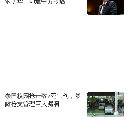
求访华，却遭中方冷遇
泰国校园枪击致7死15伤，暴
露枪支管理巨大漏洞