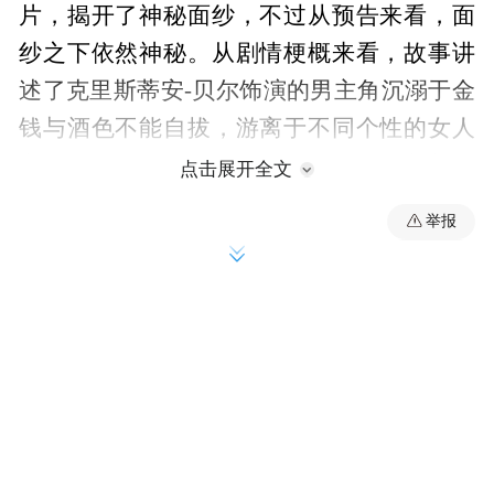
片，揭开了神秘面纱，不过从预告来看，面
纱之下依然神秘。从剧情梗概来看，故事讲
述了克里斯蒂安-贝尔饰演的男主角沉溺于金
钱与酒色不能自拔，游离于不同个性的女人
之间，最终得以超脱。影片已经确定入围
点击展开全文
2015年第65届柏林国际电影节，参与主竞赛
举报
单元，并在柏林举行全球首映。
影片中，贝尔的父亲在他小时候讲了“圣杯骑
士”的故事：圣杯骑士本是一位来自东方的王
子，他被父王派往埃及寻找珍宝。当他到达
埃及后，当地人民为他献上美酒，他一顿豪
饮后沉浸在醉意中，忘却了自己的身份和使