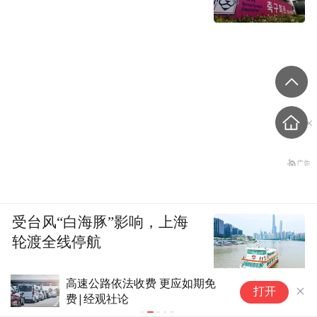
受台风“白海豚”影响，上海
轮渡全线停航
美“阴谋论大神”死了，曾造谣
台
打开
“中国收买拜登”
雨
排