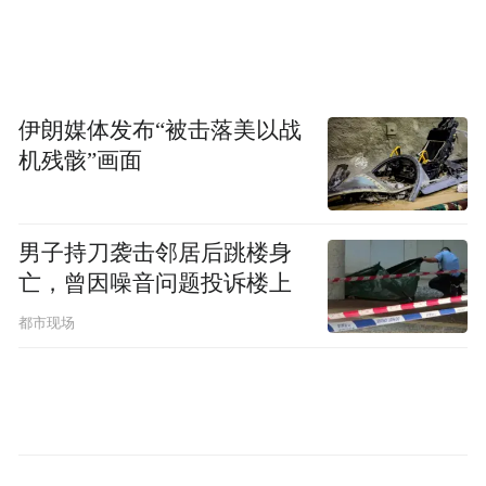
伊朗媒体发布“被击落美以战
机残骸”画面
男子持刀袭击邻居后跳楼身
亡，曾因噪音问题投诉楼上
都市现场