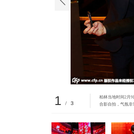
1
柏林当地时间2月
/
3
合影自拍，气氛非