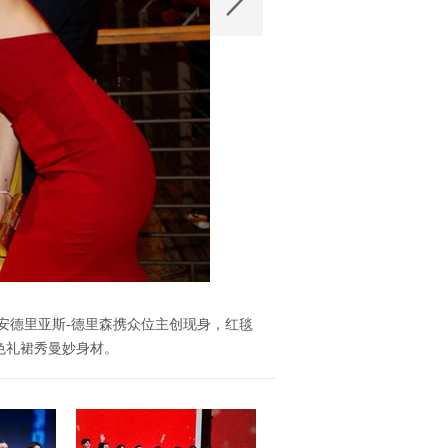
安德里亚斯-德里森携众位主创现身，红毯
色礼裙秀曼妙身材。