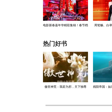
菲身着抹胸礼服 复古盘发尽
电影新春嘉年华精彩集锦！春节档
周笔畅、白举
显高贵气质
六大剧组集结，群星齐聚年味满满
嘉宾亮相，惊
热门好书
升迁记：人生就是利欲场，利
傲世神荒：我若为邪，天下独尊
残阳帝国：如
为媒，欲为介