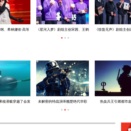
纲、希林娜依·高等
《星河入梦》剧组主创宋茜、王鹤
《惊蛰无声》剧组主创
喜助阵2026电影新
棣等亮相新春嘉年华
朱一龙、宋佳等现身
春嘉年华
果核潜艇穿越了会发
未解密的特战演绎翘楚绝代华彩
热血兵王引燃都市
生什么？