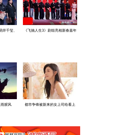
易烊千玺、
《飞驰人生3》剧组亮相新春嘉年
《用武之地》凤凰网公映礼 导
新春嘉年华
华
申奥携肖央任达华郑恺等主创亮
血雨腥风
都市争锋被新来的女上司给看上
寒门风骨:寒门，也是有风骨的