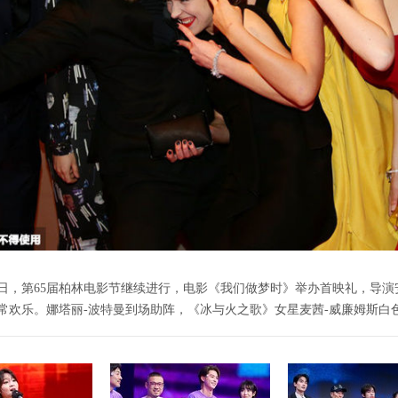
9日，第65届柏林电影节继续进行，电影《我们做梦时》举办首映礼，导演
常欢乐。娜塔丽-波特曼到场助阵，《冰与火之歌》女星麦茜-威廉姆斯白