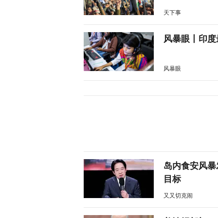
天下事
风暴眼丨印度
风暴眼
岛内食安风暴
目标
又又切克闹