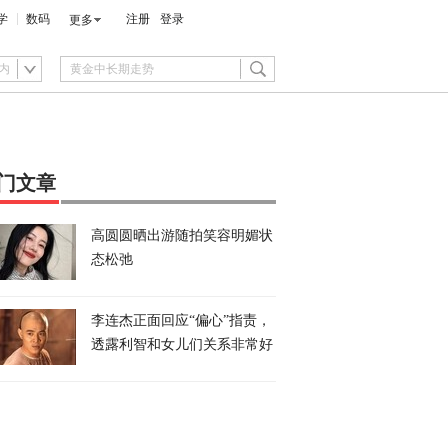
学
数码
注册
登录
更多
内
门文章
高圆圆晒出游随拍笑容明媚状
态松弛
李连杰正面回应“偏心”指责，
透露利智和女儿们关系非常好