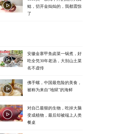
鲶，切开金灿灿的，我都震惊
了
安徽金寨甲鱼卤菜一锅煮，好
吃全凭30年老汤，大别山土菜
名不虚传
佛手螺，中国最危险的美食，
被称为来自“地狱”的海鲜
对自己最狠的生物，吃掉大脑
变成植物，最后却被端上人类
餐桌