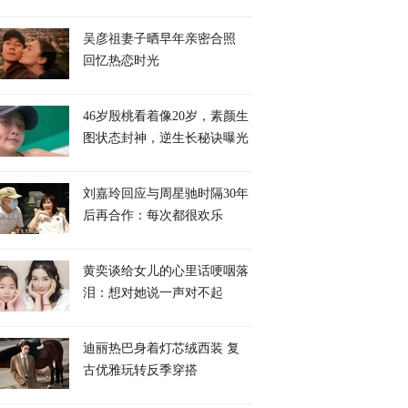
吴彦祖妻子晒早年亲密合照
回忆热恋时光
46岁殷桃看着像20岁，素颜生
图状态封神，逆生长秘诀曝光
刘嘉玲回应与周星驰时隔30年
后再合作：每次都很欢乐
黄奕谈给女儿的心里话哽咽落
泪：想对她说一声对不起
迪丽热巴身着灯芯绒西装 复
古优雅玩转反季穿搭