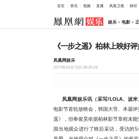
首页
资讯
视频
直播
凤凰卫视
财经
娱乐
>
电影
>
《一步之遥》柏林上映好评
凤凰网娱乐
2015年02月12日 08:30:29
凤凰网娱乐讯（
采写/
LOLA、波米
电影节首轮放映会，韩国大导、本届评
遥》，但奉俊昊依据柏林影节章程未能
国当地观众进行了映后采访，受访的5
喜爱。当地观众对《一步之遥》的形容词