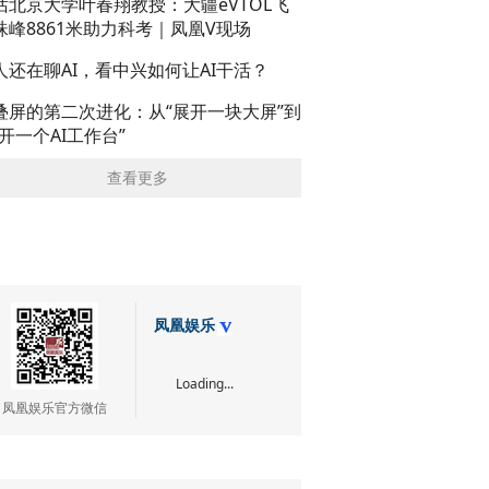
话北京大学叶春翔教授：大疆eVTOL飞
珠峰8861米助力科考｜凤凰V现场
人还在聊AI，看中兴如何让AI干活？
叠屏的第二次进化：从“展开一块大屏”到
展开一个AI工作台”
查看更多
凤凰娱乐
Loading...
凤凰娱乐官方微信