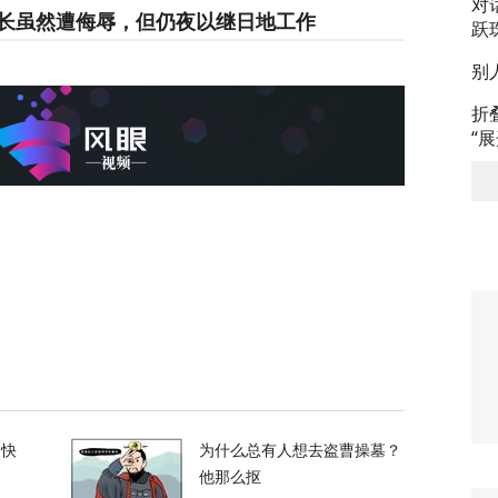
对
长虽然遭侮辱，但仍夜以继日地工作
跃
别
66
折
“
重磅军事协议，伊朗首度回应！
123
领正在寻找退路”
71
，特朗普的白宫宴会厅修建项目被叫停
的快
为什么总有人想去盗曹操墓？
56
他那么抠