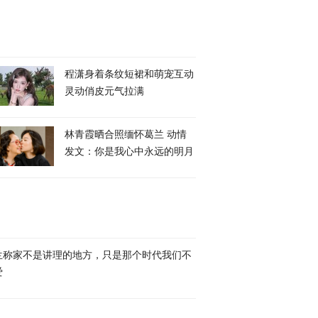
程潇身着条纹短裙和萌宠互动
灵动俏皮元气拉满
林青霞晒合照缅怀葛兰 动情
发文：你是我心中永远的明月
兰称家不是讲理的地方，只是那个时代我们不
爱