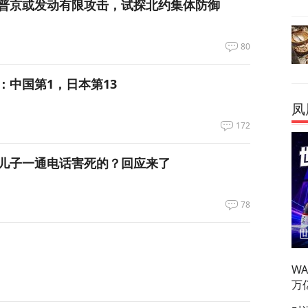
普京或发动有限攻击，试探北约集体防御
80
：中国第1，日本第13
凤
172
儿子一通电话害死的？回应来了
78
W
万