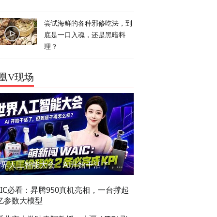
尝试海鲜的各种邪修吃法，到
底是一口入魂，还是黑暗料
理？
凰V现场
世界人工智能大会：AI开始干活了，但到底干的怎么样？萌新闯WAIC
AIC必看：昇腾950真机亮相，一台撑起
亿参数大模型