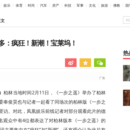
娱乐
体育
时尚
汽车
房产
科技
军事
文化
旅游
佛教
国
站
正文
多：疯狂！新潮！宝莱坞！
热
）
柏林当地时间2月11日，《一步之遥》举办了柏林
委奉俊昊也与记者一起看了同场次的柏林版《一步之
受访。对此，凤凰娱乐前线记者对部分观看此片的德
名观众中有4位都表达了对柏林版本《一步之遥》的
主要集中在“疯狂”与“新潮”，还有观众认为此片有