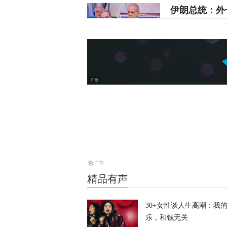
伊朗总统：外
天下事
沙特与两国签
天下事
“美军最高将
天下事
精品有声
耗资4亿美元
30+女性谈人生高潮：我
天下事
乐，和钱无关