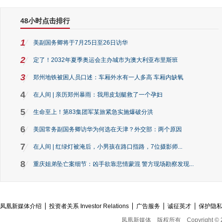
48小时点击排行
1
美副国务卿将于7月25日至26日访华
2
定了！2032年夏季奥运会主办城市为澳大利亚布里斯班
3
郑州地铁被困人员口述：车厢外水有一人多高 车厢内缺氧
4
在人间 | 亲历郑州暴雨：我用皮划艇救了一个孕妇
5
生命至上！第83集团军某旅紧急实施爆破分洪
6
美国常务副国务卿访华为何选在天津？外交部：两个原因
7
在人间 | 红绿灯被淹后，小男孩在路口指路，7位摄影师...
8
重庆姐弟坠亡案细节：凶手欲靠悲情蒙混 警方现场勘察发现...
凤凰新媒体介绍
投资者关系 Investor Relations
广告服务
诚征英才
保护隐
凤凰新媒体
版权所有
Copyright © 