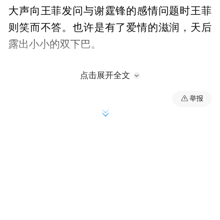
大声向王菲发问与谢霆锋的感情问题时王菲
则笑而不答。也许是有了爱情的滋润，天后
露出小小的双下巴。
点击展开全文
据香港媒体报道，去年9月20日“锋菲”爆出世
纪复合消息，谢霆锋被发现留宿王菲位于北
举报
京东三环亮马桥外交公寓的新家，两人足不
出户四日三夜，房中亲吻调情。
“锋菲恋”惊爆复合后，小俩口3个多月来不断
秀恩爱，一下子到云南大理共度5天“预支蜜
月之旅”，一下子穿起情侣装在澳门约会，一