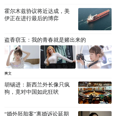
霍尔木兹协议将近达成，美
伊正在进行最后的博弈
盗香窃玉：我的青春就是赌出来的
爽文
胡锡进：新西兰外长像只疯
狗，竟对中国如此狂吠
“婚外胚胎案”离婚诉讼延期