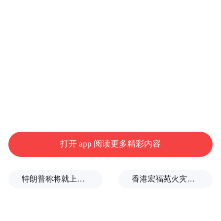
下子又飞到北京包场吃麻辣火锅，谢霆锋甚
至在香港上演温馨接送情；早前在刘嘉玲的
奢华庆生宴上，虽然只见王菲落单出席，但
她隔天返回北京时却被直击偷偷与谢霆锋合
体，两人在候机室内演四唇相贴的调情戏
码，这么公开的秀恩爱也让网友猜疑好事将
近。
打开 app 阅读更多精彩内容
特朗普称将就上诉法院涉白宫宴会厅项目裁决提起上诉
香港宏福苑火灾跨部门调查最终报告：大火或由烟头引起