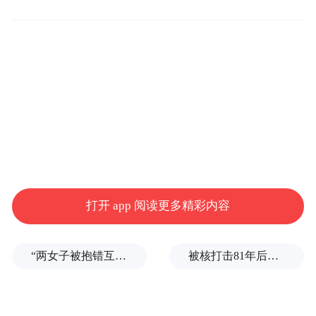
出席由她担任监制的电影开机仪式上，穿上
外套的她腹部隆起，小腹凸出，引发怀孕传
闻。目前，传闻还未经证实。
打开 app 阅读更多精彩内容
“两女子被抱错互换人生37年”一当事人沉默多日发声：我不是受益者
被核打击81年后，日本广岛废墟旁响起抗议声：拒绝拥核