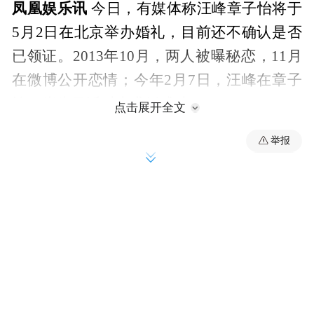
凤凰娱乐讯
今日，有媒体称汪峰章子怡将于
5月2日在北京举办婚礼，目前还不确认是否
已领证。2013年10月，两人被曝秘恋，11月
在微博公开恋情；今年2月7日，汪峰在章子
怡36岁生日派对上求婚成功。
点击展开全文
举报
随后，凤凰娱乐联系了章子怡的相关工作人
员，他否认了结婚一事，还透露称，5月2日
是章子怡的宣传结婚，并非章子怡本人。据
悉，此前章子怡经纪人曾对外表示，如果章
子怡汪峰办婚礼，肯定不会是在国内。
早前，有章子怡怀孕消息的传出。章子怡在