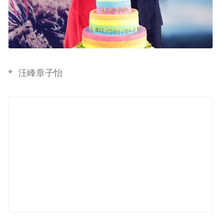
汪峰章子怡