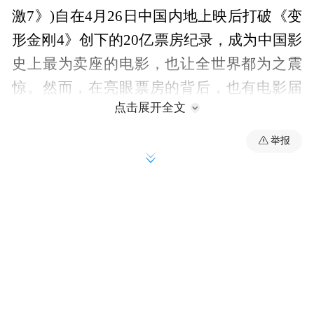
激7》)自在4月26日中国内地上映后打破《变
形金刚4》创下的20亿票房纪录，成为中国影
史上最为卖座的电影，也让全世界都为之震
惊。然而，在亮眼票房的背后，也有电影届
点击展开全文
人士表现出了不同意见。其中，导演冯小刚
就表示在影院看《速激7》只看到一半，没有
举报
结束先行离场。
日前，冯小刚在《我看你有戏》决赛的点评
环节时，谈起自己看《速激7》的经历。与他
周围大部分力挺这部电影的朋友们不同的
是，他在离结束还有十分钟时就离场了。从
放映厅走出来时徐帆也表示“一拍即合”：“我