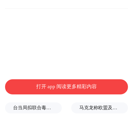
早就不想再看了。”而在回家的路程上，冯小
刚一直在思考为什么他没有看完，徐帆的一
席话解答了他心中的疑惑：“她说‘我觉得这
个科技发展啊，镜头之厉害，让你每根汗毛
看得特别清楚，但是它怎么就让我看不到人
心？’”由此，冯小刚做出结论，无论是电
影，还是《有戏》舞台上的学员表演，“你给
我看得是一份热闹，我不满足，我看得是人
打开 app 阅读更多精彩内容
心。”
台当局拟联合毒油企业放宽致癌物标准，蒋万安：非常离谱
马克龙称欧盟及其伙伴将继续加大对俄施压，扎哈罗娃发声