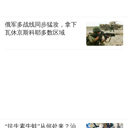
俄军多战线同步猛攻，拿下
瓦休京斯科耶多数区域
“抗生素牛蛙”从何处来？汕