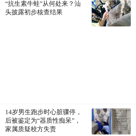
“抗生素牛蛙”从何处来？汕
头披露初步核查结果
14岁男生跑步时心脏骤停，
后被鉴定为“器质性痴呆”，
家属质疑校方失责