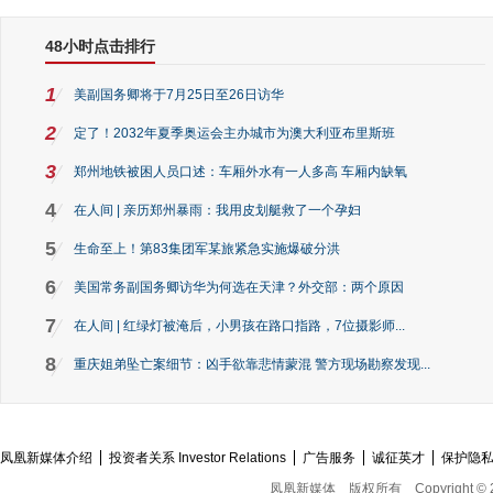
48小时点击排行
1
美副国务卿将于7月25日至26日访华
2
定了！2032年夏季奥运会主办城市为澳大利亚布里斯班
3
郑州地铁被困人员口述：车厢外水有一人多高 车厢内缺氧
4
在人间 | 亲历郑州暴雨：我用皮划艇救了一个孕妇
5
生命至上！第83集团军某旅紧急实施爆破分洪
6
美国常务副国务卿访华为何选在天津？外交部：两个原因
7
在人间 | 红绿灯被淹后，小男孩在路口指路，7位摄影师...
8
重庆姐弟坠亡案细节：凶手欲靠悲情蒙混 警方现场勘察发现...
凤凰新媒体介绍
投资者关系 Investor Relations
广告服务
诚征英才
保护隐
凤凰新媒体
版权所有
Copyright © 