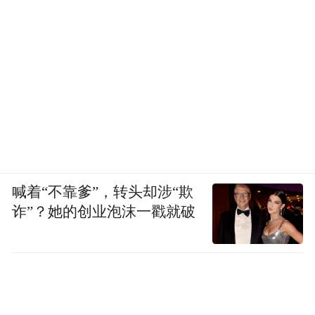
喊着“不靠爹”，转头却涉“欺
诈”？她的创业泡沫一戳就破