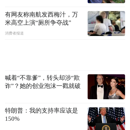
有网友称南航发西梅汁，万
人气奖是个什么鬼？
米高空上演“厕所争夺战”
消费者报道
人气奖是韩国百想特别为粉丝开通的奖项，
在限定时间内（一般约为30日），可以通过
网络、手机等渠道购买“礼品卡”，通过不同
额度的礼品卡为入围的明星“充值”，最终支
喊着“不靠爹”，转头却涉“欺
持率最高的明星可获得“人气奖”。而由于此
诈”？她的创业泡沫一戳就破
前百想的投票并不对外海开放，大量中国粉
丝为了支持自己的偶像，选择注册海外账
特朗普：我的支持率应该是
号、找代办公司等方式参与。在朴信惠获奖
150%
的这5届百想大赏中，同期获人气奖的女明星