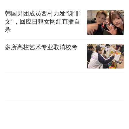
角色小静书，由此还获得SBS演技大赏童星
韩国男团成员西村力发“谢罪
奖；2004年，朴信惠接拍短剧《如果再等一
文”，回应日籍女网红直播自
班车》；2006年出演电影《传说的故乡》。
杀
但由于并没有受过专业训练，关于其演技的
批评也越来越多，因此2008年朴信惠选择入
多所高校艺术专业取消校考
学韩国中央大学学习戏剧，只是不足一年
后，她就以《原来是美男》中的“女扮男装”
角色回归，随后电影、电视剧、综艺节目皆
有她的身影，这个1990年2月18日出生的女
孩，以并不出挑的长相，硬是在韩国美女如
云的娱乐圈扎根生长。
黑的有依据！