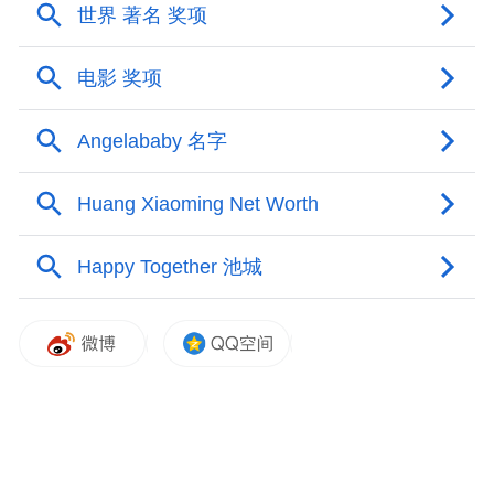
红的没道理？
从童星到“人气朴”
部分粉丝是随着《继承者们》中李敏镐的目
光，才觉察到朴信惠的存在。包括《匹诺
曹》中的打嗝女记者在内，朴信惠多数是以
懵懂似灰姑娘般的角色被观众熟识。但早在
2001年，年仅11岁的朴信惠就已“出道”，先
是参与李承焕《爱吗》的MV拍摄，又在
2003年拍摄MV《花》，并于同年首度参演
电视剧《天国的阶梯》，饰演女主角的童年