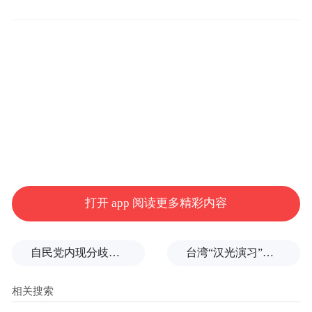
朴信惠百想人气奖得奖记录
51届电影《尚艺院》
50届电视《继承者们》
49届电影《七号房间的礼物》
打开 app 阅读更多精彩内容
48届电视《你为我着迷》
自民党内现分歧，不少对华友好议员疏远高市内阁
台湾“汉光演习”在淡水河口设防，声称怕台北被突袭
47届电影《大鼻子情圣：恋爱操作团》