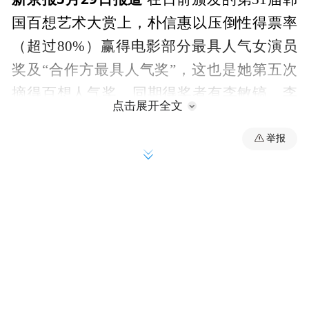
国百想艺术大赏上，朴信惠以压倒性得票率
（超过80%）赢得电影部分最具人气女演员
奖及“合作方最具人气奖”，这也是她第五次
摘得百想人气奖。同期得奖者有李敏镐、李
点击展开全文
钟硕、郑秀晶。对于一个“90后”女演员，连
续5届在有着韩国金球奖之称的综合性大奖上
举报
拿奖，足见其粉丝号召力，但正应了那句“有
多少人爱你，就有加倍的人讨厌你”，回顾她
的履历，讨厌者也是有理有据，而从星座角
度看，这个水瓶座女孩，其实一路走来都活
得很难讨地球人喜欢呢。