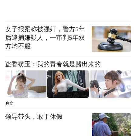
分糖，含金量难以跟百想等其他大奖相比
较，因此，尽管粉丝呼声高，那一年的百想
仍把最佳女演员的奖颁给了《听见你的声
女子报案称被强奸，警方5年
音》主演李宝英，而朴信惠则继续靠“人气
后逮捕嫌疑人，一审判5年双
奖”刷存在感。
方均不服
盗香窃玉：我的青春就是赌出来的
撇开演技，还有部分人是“任性的不喜欢”，
有“《继承者们》里就不喜欢她，觉得很装”
给她黑脸的；有看《Running man》因其在节
目中的表现而“看她就烦”的；而在贴吧里，
爽文
关于朴信惠的讨论中，令人无语的讨厌理由
领导带头，敢于休假
或许是“怎么看都不顺眼，况且也算不上漂
亮”。