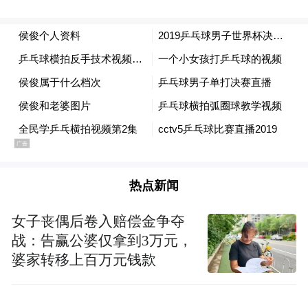
演技奖获得次数=0？
虽然爱一个人不需要理由，但讨厌朴信惠的
人却“有理有据”。“连续拿了那么多人气奖，
可没有一次拿到演技奖啊”——资深韩剧迷如
此评价她。尽管2010年，凭借电影《大鼻子
热点新闻
情圣：恋爱操作团》中的表演，朴信惠有获
女子丧偶后卷入赔偿金争夺
过第8届韩国电影大奖最佳女配角提名，但并
战：告赢公婆仅拿到3万元，
无实际奖项入手。2013年，《继承者们》给
婆家转移上百万元钱款
朴信惠带来了SBS演技大赏中的明星奖、优
秀表演奖，但这是SBS电视台给自家孩子们