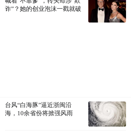
喊着“不靠爹”，转头却涉“欺
诈”？她的创业泡沫一戳就破
台风“白海豚”逼近浙闽沿
海，10余省份将掀强风雨