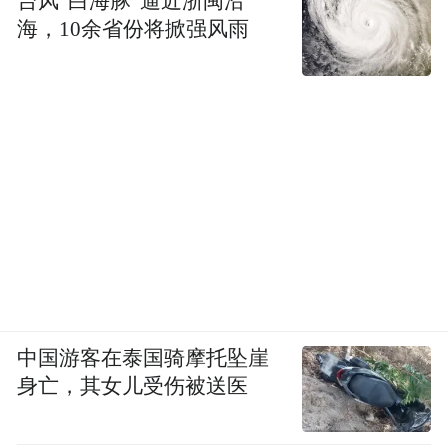
台风“白海豚”逼近浙闽沿
海，10余省份将掀强风雨
中国游客在泰国骑摩托坠崖
身亡，其女儿受伤被送医