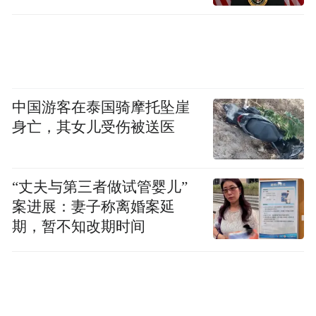
包括Krystal、Yuri、姜素拉、文根英。
中国游客在泰国骑摩托坠崖
身亡，其女儿受伤被送医
“丈夫与第三者做试管婴儿”
案进展：妻子称离婚案延
期，暂不知改期时间