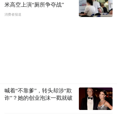
米高空上演“厕所争夺战”
消费者报道
喊着“不靠爹”，转头却涉“欺
诈”？她的创业泡沫一戳就破