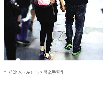
范冰冰（左）与李晨牵手逛街