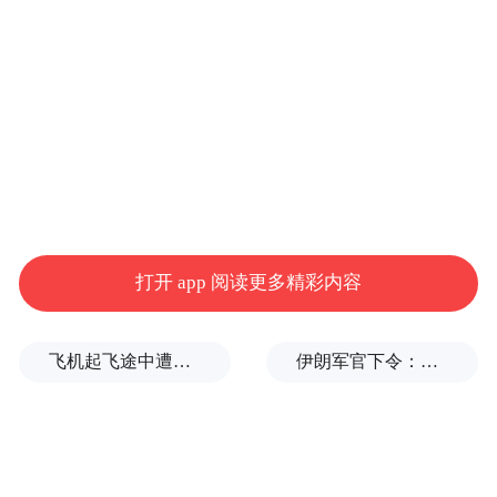
两人公布恋情后首次合体亮相。随后两人果
然手挽手共撑一把伞亲密共游拉萨，一路不
停窃窃私语大秀恩爱。
范冰冰有意为爱退居幕后?
范冰冰5月29日认爱李晨，贴出两人亲密合照
打开 app 阅读更多精彩内容
甜喊“我们”，引发演艺圈一阵“我们”认爱潮
流。然而感情、事业双丰收的她被曝有意退
飞机起飞途中遭雷击！航班滞留3小时临时换机
伊朗军官下令：如果美军踏上我国领土，就砍掉他们脚！
居幕后、准备生小孩当妈，甚至开始准备婚
礼事项，消息震惊演艺圈。
范冰冰曾公开表示35岁前会结婚，她认爱李