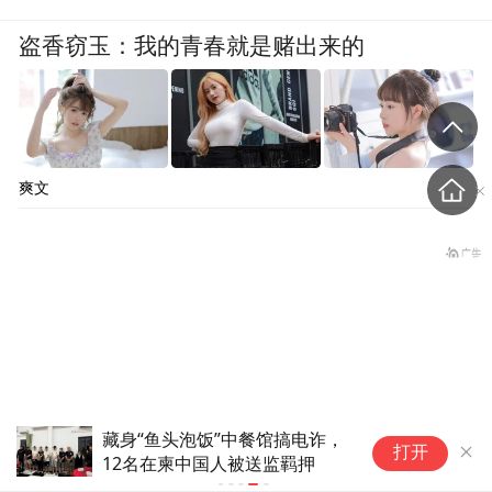
盗香窃玉：我的青春就是赌出来的
爽文
藏身“鱼头泡饭”中餐馆搞电诈，
打开
12名在柬中国人被送监羁押