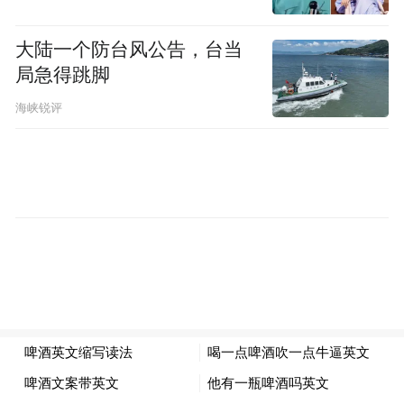
张馨予范冰冰疑似互取关注
大陆一个防台风公告，台当
局急得跳脚
海峡锐评
范冰冰和男友李晨5月29日突然于微博“放闪”
公布恋情不久，李晨旧爱张馨予语带双关回
应，点名前男友“木子日辰”李晨，虽然祝对
方要幸福，但说:“有时候你以为一辈子在身
边的人，也许会突然消失，甚至来不及抱一
下。”可见醋意十分浓。虽然李晨新欢范冰冰
和旧爱张馨予去年于古装剧《武媚娘传奇》
合作时感情要好，还把搭肩合照上载微博，
但5月30日有网友发现张馨予已将昔日合照删
除，而且有网友指张馨予和范冰冰两人还互