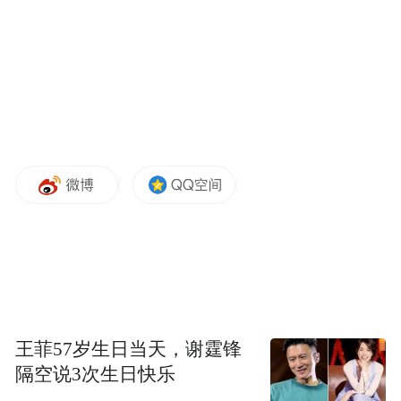
晨后，有消息传出两人已开始着手准备婚
礼，连赞助商都谈妥了，媒体甚至爆料，她
私下曾向闺蜜透露有意为爱退居幕后，为李
晨生个可爱的宝宝。
另也有媒体指“晨冰”早已到谈婚论嫁阶段，
有网友透露早前于京郊看见“晨冰”看楼买别
墅，指第一次是“晨冰”单独出现，之后几次
还带同双方家人出现，有声称做别墅装修设
计的网友表示接到一单生意，是为范冰冰的
大别墅做装修，未知别墅是否作为“晨冰”新
王菲57岁生日当天，谢霆锋
隔空说3次生日快乐
爱巢。