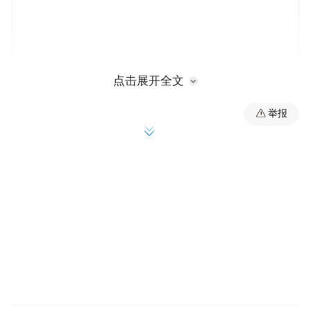
点击展开全文
新快报6月1日报道
昨日（5月31日），李
举报
晨、范冰冰前后脚到达西藏，终于二人在酒
店同框了。据悉，二人甜蜜同行，还同撑着
一把伞，女方一路低头但脸上带笑。
据悉，范冰冰是从北京飞拉萨，李晨是从上
海飞拉萨。两人同时出现在雪域高原，是为
范冰冰“爱里的心”慈善项目而现身，这也是