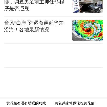
部，调查男足前主帅任命程
过刑事处罚的，我国法律规定有犯过持有毒
序是否违规
品罪，再犯的属于从重情节，需要从重处
罚，那么就有可能面临三年以上七年以下有
台风“白海豚”逐渐逼近华东
期徒刑。”
沿海！各地最新情况
另外，郭律师还表示，如果本次查获的毒品
超过50
克，那么起刑就是7
年，最高可以到无
期徒刑。根据尹相杰现在的情况，属于累
犯，很有可能会面临三到七年的有期徒刑。
从被抓到判决结果下来
半年时间就差不多了