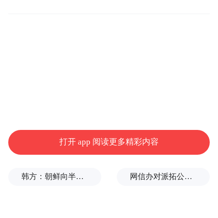
品行为供认不讳。后有媒体称犯罪嫌疑人“尹
某某”正是去年12
月吸毒被抓的歌手尹相杰。
为此凤凰娱乐独家连线法律问题专家郭律
师，对该起案件进行解读。
“二进宫”属于从重情节：三年起判，最高七
年
打开 app 阅读更多精彩内容
去年12
月25
日，尹相杰因吸毒遭群众举报，
被警方逮捕。最终法院判处尹相杰有期徒刑7
韩方：朝鲜向半岛以东海域发射短程弹道导弹
网信办对派拓公司在华销售产品启动网络安全审查
个月，并处罚金2000
元。2015
年7
月24
日尹
相杰刑满获释。如果此次嫌疑人被证实为尹
相杰的话，那么他本次吸毒被抓到上次刑满