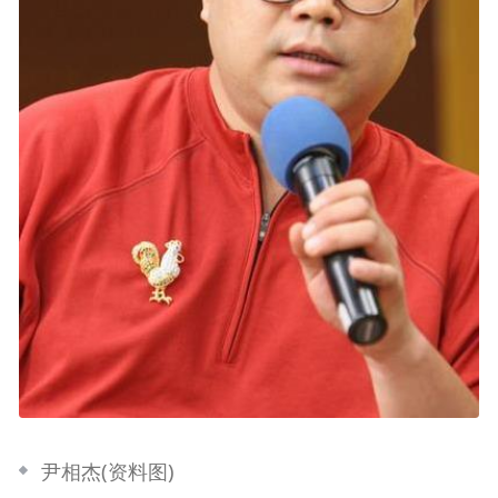
尹相杰(资料图)