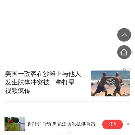
美国一政客在沙滩上与他人
发生肢体冲突被一拳打晕，
视频疯传
闻“汛”而动 黑龙江防汛抗洪直击
打开