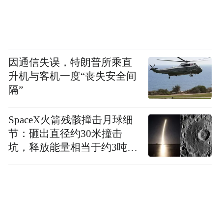
因通信失误，特朗普所乘直
升机与客机一度“丧失安全间
隔”
SpaceX火箭残骸撞击月球细
节：砸出直径约30米撞击
坑，释放能量相当于约3吨
TNT炸药