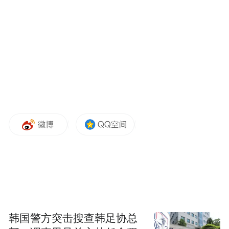
释放期间不超过半年。
对尹相杰再次吸毒可能会面临的处罚，郭律
师表示：“如果只是吸毒行为，海洛因或者甲
基苯丙胺（冰毒）不到十克，那么就不构成
刑事犯罪，只会面临治安处罚，即行政拘留
这种处罚。如果查货的毒品超过十克但不到
五十克，属于非法持有毒品罪，法律规定是
三年以下的有期徒刑。”
鉴于尹相杰此次属于“二进宫”，面临的处罚
韩国警方突击搜查韩足协总
是否会加重？郭律师表示：“因为他以前是有