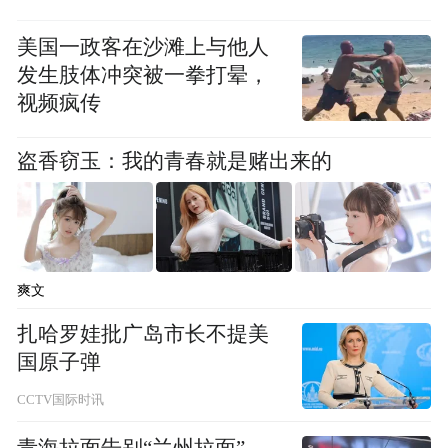
美国一政客在沙滩上与他人
本文系凤凰娱乐独家稿件，未经授权，禁止
发生肢体冲突被一拳打晕，
以任何形式转载，否则将追究法律责任。
视频疯传
盗香窃玉：我的青春就是赌出来的
爽文
扎哈罗娃批广岛市长不提美
国原子弹
CCTV国际时讯
青海拉面告别“兰州拉面”，