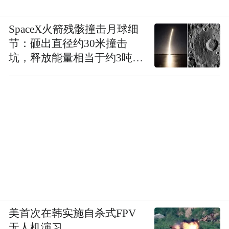
SpaceX火箭残骸撞击月球细
节：砸出直径约30米撞击
坑，释放能量相当于约3吨
TNT炸药
美首次在韩实施自杀式FPV
无人机演习