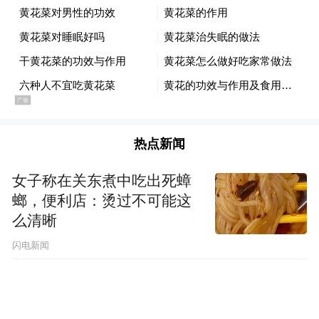
从去年12
月25
日尹相杰吸毒被抓，到今年年2
月28
日法院下达判决结果，共用时间两月有
余。至于本次案件审理所需要花费的时间，
郭律师表示，从采取强制措施也就是拘留，
时间不超过37
天。37
天之内会报捕，报捕之
后会有两个月提请公诉的时间。公诉部门会
热点新闻
在不超过六个半月的时间起诉到法院。一般
的来说像是他这种情况会在两三个月到法
女子称在关东煮中吃出死蟑
螂，便利店：烫过不可能这
院，法院会在六个月内判下来。
么清晰
闪电新闻
但是像他这种名人案件法院会在两三个月判
决下来。因此从现在到法院下达判决结果，
半年的时间应该就差不多了。