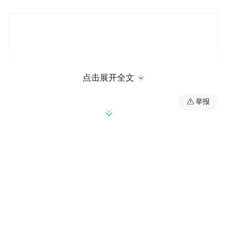
点击展开全文
举报
凤凰娱乐讯 11
月13
日，“平安北京”微博爆料
北京警方于昨日19
时在朝阳区抓获吸食毒品
及非法持有毒品犯罪嫌疑人尹某某，经检测
此人尿检呈阳性，并且现场查获少量毒品和
吸毒工具，嫌疑人对吸食毒品及非法持有毒