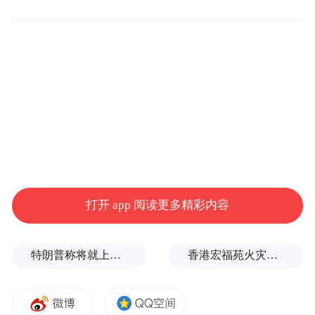
现无论如何都无法拨通了。
琢磨先生说：小李子终于得偿所愿，截止到
目前，我们已经不欠小李子奥斯卡了，也不
欠周星驰电影票了，我们现在只欠村上春树
一个诺贝尔了！
打开 app 阅读更多精彩内容
特朗普称将就上诉法院涉白宫宴会厅项目裁决提起上诉
香港宏福苑火灾跨部门调查最终报告：大火或由烟头引起