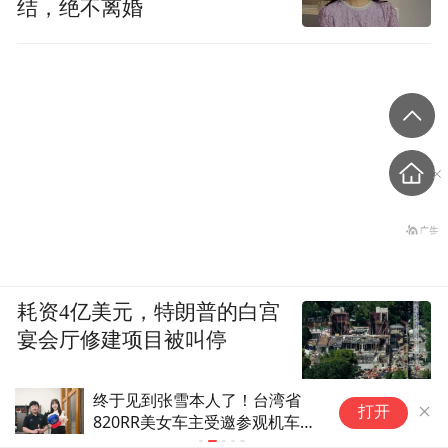
结，绝不离婚
耗资4亿美元，特朗普的白宫
宴会厅修建项目被叫停
终于见到张雪本人了！台湾省
泰
打开
820RR美女车主受邀参观机车工
枪
厂