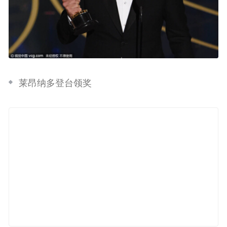
莱昂纳多登台领奖