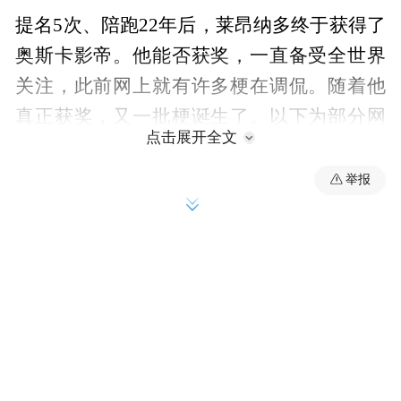
提名5次、陪跑22年后，莱昂纳多终于获得了
奥斯卡影帝。他能否获奖，一直备受全世界
关注，此前网上就有许多梗在调侃。随着他
真正获奖，又一批梗诞生了。以下为部分网
点击展开全文
友留言：
举报
洋葱日报社：【村上春树被疑已拉黑莱昂纳
多】据透露，由于某种不方便揭穿的原因，
日本作家村上春树早在几年前就与美国影星
莱昂纳多结成亲密的朋友，俩人每年都会专
门抽出几天时间来聚会喝酒，一起聊聊人
生，聊聊世界，聊聊理想。但刚刚几分钟
前，莱昂纳多试图给这位好友打电话时，发