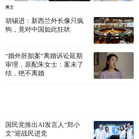
爽文
胡锡进：新西兰外长像只疯
狗，竟对中国如此狂吠
“婚外胚胎案”离婚诉讼延期
审理，原配朱女士：案未了
结，绝不离婚
国民党推出AI发言人“郑小
文”迎战民进党