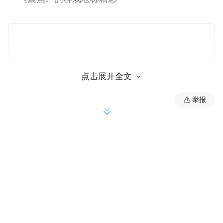
点击展开全文
举报
凤凰娱乐讯 (文/兰波) 《聚焦》刚拿到第88届
奥斯卡最佳影片奖，这个奖，对于近日里处
于风口浪尖，争吵不休的中国媒体，无疑是
一剂强心针，以至于不少媒体都把它的拿奖
和新闻自由议题结合在一起作专题报道，甚