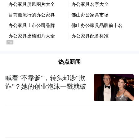
《聚焦》剧照
但让我们真正觉得有所触动的不仅仅是对这
教科书级事件的还原，也不是其对新闻自由
理念的贯彻执行和落实程度，而是在当下全
球化的网络时代、碎片化媒体环境下，如何
热点新闻
再造传统媒体深度调查模式的重要价值。从
喊着“不靠爹”，转头却涉“欺
这个角度出发，试探着抛砖引玉，说说新旧
诈”？她的创业泡沫一戳就破
媒体之争，以及它们的路线分歧究竟代表着
什么？
其实前不久，关于这个话题，已有平媒黄金
时期的一位重要人物孟静在网络上提出了自