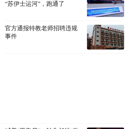
“苏伊士运河”，跑通了
《聚焦》同时间接阐明当诸多报纸、平媒、
广播和电视栏目都纷纷关闭代表其核心存在
官方通报特教老师招聘违规
价值的深度调查和特稿，去迎合更加便捷、
事件
也更加浮躁的网媒和自媒体是多么不理智，
其副作用也日益凸显。它们丢掉了自己的看
家本领，从而在竞争中愈加被动和缺乏自
信，同时，却把新媒体中浮躁的一面学了个
底朝天。如今，复制黏贴和抄袭已经成为很
多骨干出走的传统媒体的标准日课了，另外
一部分则每天陷入信息海洋，但却缺少提炼
和综合的思辨能力，于是，就陷入媒介拓展
的怪圈而不可自拔，因为没有足够自信的媒