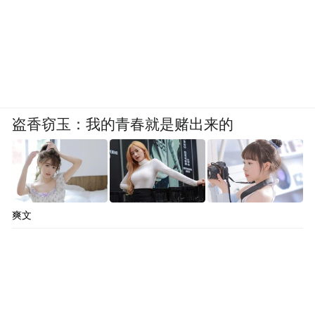
数据和受众，导致独立自主严谨的立场都有
所缺失，更别说因为短平快，造成相当部分
的新从业者文字基本功越来越差，词不逮
意，基本语法语气都不对，错字扎堆。
盗香窃玉：我的青春就是赌出来的
虽然目前人人恨不得以“新”媒体自居为荣，
其实所谓的“新”仅限于和利用了更多便于传
播渠道和技术手段而已。在内容创作上，大
爽文
部分新媒体还不如旧，所谓的小团队创作还
是以拼贴和摘抄内容为主，在关系媒体声誉
的命运攸关的特稿和深度报道上，这方面的
尝试几乎还没开始。在这种情况下，我们若
能够把传统媒体体制中局限太多优秀记者的