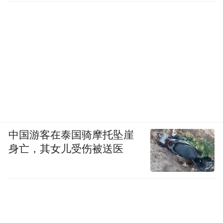
《聚焦》剧照
再者，从《聚焦》的调查深入过程中也可看
中国游客在泰国骑摩托坠崖
到，拥有几名类似“聚焦”调查组的老牌编辑
身亡，其女儿受伤被送医
瓦尔特·罗宾森和他手下的精兵强将，对于一
个媒体来说，是多么宝贵的一笔财富。目前
新媒体从业大环境之浮躁有目共睹，其原创
内容生产者的表述技法太多依仗技术进步带
来的图表视频，文笔反而退化，过度迎合大