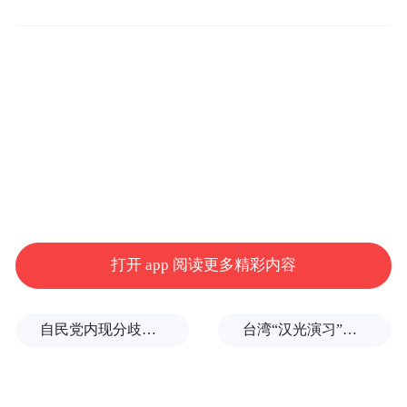
至几个较大影响力电影类平媒的三月份封面
报道都将以这个事件做为吸引观众，伸张新
闻理念的看点。
该片从2001年一桩雪藏已久的天主教神父娈
童案件开始，讲述《波士顿环球报》一个名
叫“聚焦”的特稿小组，用一系列严谨、真实
的客观报道揭秘了教会神职人员长期、大量
打开 app 阅读更多精彩内容
猥亵儿童的丑闻的经过，电影基本上就是当
年调查事件的视觉化还原，堪称一部新闻深
自民党内现分歧，不少对华友好议员疏远高市内阁
台湾“汉光演习”在淡水河口设防，声称怕台北被突袭
度调查报告的教科书。