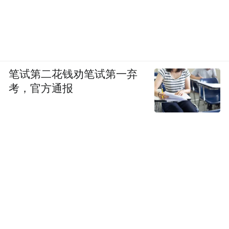
藩篱打破，从更好的选题和切入角度出发，
做更多的挖掘工作，激发每个编辑记者的创
作激情，岂不比潦草换个媒介平台更好？
笔试第二花钱劝笔试第一弃
考，官方通报
在未来，从内容深度挖掘着手，才是“新”媒
体亟需发力的地方，那里有无穷蓝海，而不
是立个新门面，仅仅用技术在传播渠道上做
个“新”的样子。什么时候“新”媒体做出像
《聚焦》这样的深度挖掘专题特稿，那个时
候才敢真正宣称“新媒体时代”到来。
本文系凤凰娱乐独家稿件，未经授权，禁止