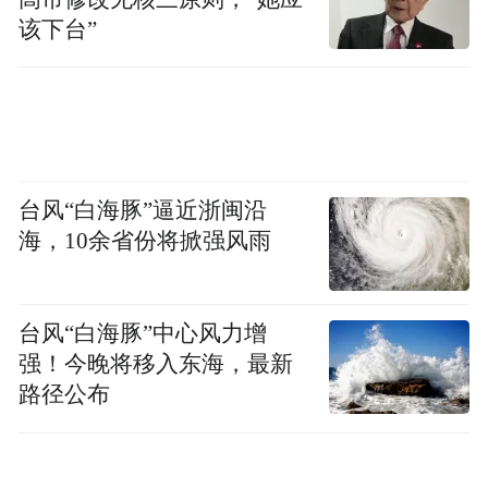
了，从而后继工作断裂徒劳无功。
该下台”
台风“白海豚”逼近浙闽沿
海，10余省份将掀强风雨
台风“白海豚”中心风力增
强！今晚将移入东海，最新
路径公布
“聚焦”小组用了将近两年的时间来落实“娈童案”的
报道