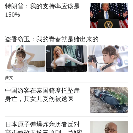
特朗普：我的支持率应该是
己的疑问，虽她因传统媒体人的骄傲，言辞
150%
间对新媒体很不客气，引得众多新媒体和媒
体人对其怒斥和辩驳，但孟静提出的一些核
心问题却不容回避，同时它也是《聚焦》在
盗香窃玉：我的青春就是赌出来的
表述新闻自由这个好莱坞电影核心价值观外
的另一间接追问：媒介自身生态的变化，包
括重大事件尤其是“9·11”后突发新闻，媒体
爽文
面临有限资源的境况下，如何在覆盖式新闻
报道和即时性模式（以自媒体为代表）下做
中国游客在泰国骑摩托坠崖
身亡，其女儿受伤被送医
出更有效更有力的深度报道？无疑，《聚
焦》已经得出了部分结论，用其核心表述观
我们必须组织材料去打倒一个系
点就是：
日本原子弹爆炸亲历者反对
统，而不是报道它后就追下一个新闻热点去
高市修改无核三原则，“她应