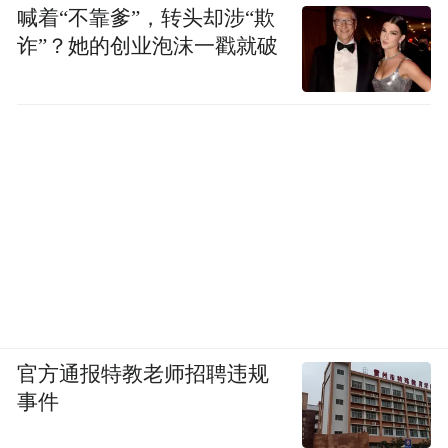
喊着“不靠爹”，转头却涉“欺
诈”？她的创业泡沫一戳就破
官方通报特教老师招聘违规
事件