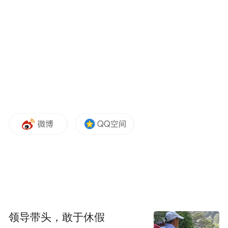
观众触目惊心的是，并不是没有人发现神父
娈童，而是娈童内化在天主教体制内并被其
默认的现状，这个现状能维系到21世纪，就
因为宗教拥有特权从而屏蔽了外界的认知，
天主教高层是洞悉这一秘密的，但他们缺乏
内部改良的动力，正如片中其施害者又是受
害者的那个年迈神父承认他幼年时被神父强
奸过一样，已经习以为常。《波士顿环球
报》“聚焦”小组用了几乎2年时间来组织完善
这些罪证，不断取证采访、突破，在大量无
可辩驳的事实面前，天主教体制最终被迫改
革。
领导带头，敢于休假