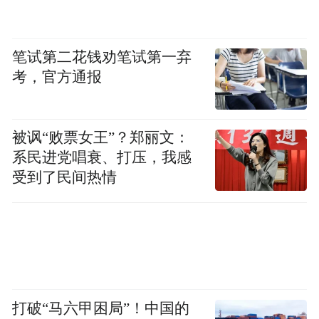
这正是传统媒体最大的贡献价值所在，也就
笔试第二花钱劝笔试第一弃
除了报道外，它还有纠错社会肌体的
是说，
考，官方通报
功能
，这也是为什么要在新媒体时代背景
下，要反思网媒、社交媒介狂欢时代的扁平
被讽“败票女王”？郑丽文：
化和反智化，同时利用传统媒体在此优势领
系民进党唱衰、打压，我感
域的升级再造，
受到了民间热情
进一步促进社会主流阶层在公共舆论和严肃
文化领域的重要价值和引领者的责任，强调
其必须承诺的社会义务，在此最重大环节
里，无疑，几乎所有新媒体还是缺乏的。
打破“马六甲困局”！中国的