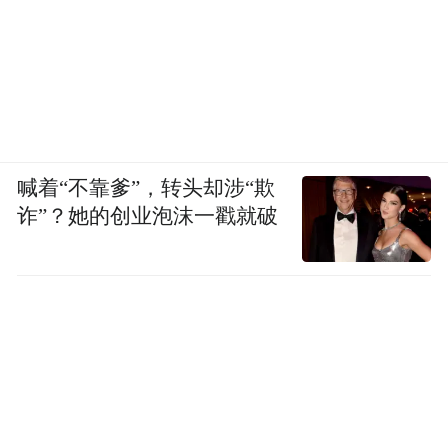
喊着“不靠爹”，转头却涉“欺
诈”？她的创业泡沫一戳就破