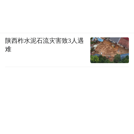
陕西柞水泥石流灾害致3人遇
难