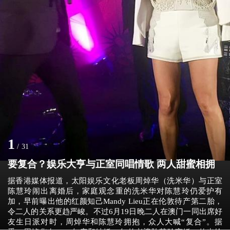
1
/
31
要复合？娱乐大亨与正室同唱情歌 两人甜蜜相拥
据香港媒体报道，太阳娱乐文化老板周焯华（洗米华）与正室
陈慧玲闹出离婚后，家庭观念重的洗米华对陈慧玲仍爱护有
加，早前曝出他的红颜知己Mandy Lieu正在伦敦待产第二胎，
令二人的关系更趋严峻。不过6月19日晚二人在澳门一同出席好
友生日派对时，周焯华和陈慧玲拥抱，众人大喊“复合”。据