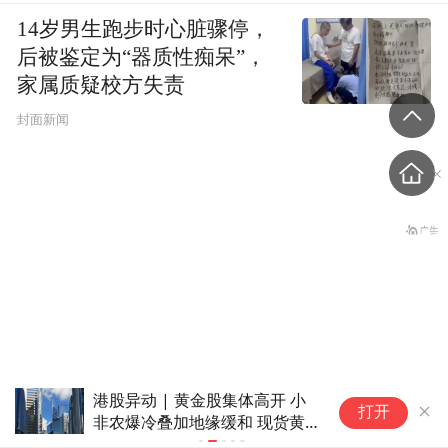
14岁男生跑步时心脏骤停，
后被鉴定为“器质性痴呆”，
家属质疑校方失责
封面新闻
高开 小
美联储鹰风阵阵！卡什卡利呼吁
“婚外胚胎案”原配朱女士回
打开
现货黄
启动渐进加息 以避免通胀根深
应胚胎销毁：从头到尾被蒙
蒂固