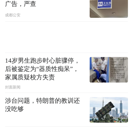
广告，严查
成都公安
14岁男生跑步时心脏骤停，
后被鉴定为“器质性痴呆”，
家属质疑校方失责
封面新闻
涉台问题，特朗普的教训还
没吃够