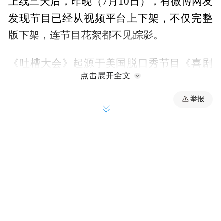
上线三天后，昨晚（7月10日），有微博网友
发现节目已经从视频平台上下架，不仅完整
版下架，连节目花絮都不见踪影。
《吐槽大会》起源于美国脱口秀节目《喜剧
点击展开全文
中心吐槽大会》（Comedy Central Roast），
喜剧中心每年制作一期，每期邀请一位具有
举报
争议的知名人士，当众接受自带毒舌属性、
百无禁忌的“吐槽团”不留情面的炮轰。