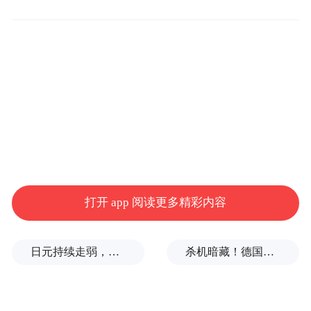
7月7日，《吐槽大会》在网络上线，节目由
《今晚80后脱口秀》制作公司笑果文化传媒
操刀、主持人王自健担任“吐槽队长”，王思
聪参与投资更让节目未播先红。当天中午一
上线后不久，就在网上引起广泛关注，最近
因“表情包”重新走红的周杰成为首个被吐槽
打开 app 阅读更多精彩内容
对象，负面新闻被吐槽团一一点出。
日元持续走弱，给我们什么样的机会？
杀机暗藏！德国机场发现携爆炸物无人机，或涉及外国势力
而令节目在网络刷屏的，要归功于节目中出
现频率极高的“污段子”。尤其是“雪姨”王琳
和95后宅男池子就《男人装》和打XX进行吐