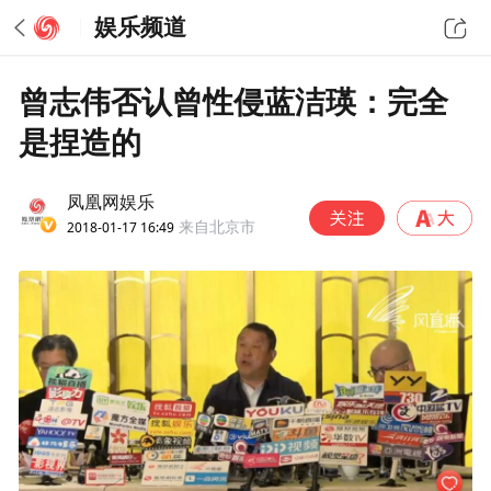
娱乐频道
曾志伟否认曾性侵蓝洁瑛：完全
是捏造的
凤凰网娱乐
2018-01-17 16:49
来自北京市