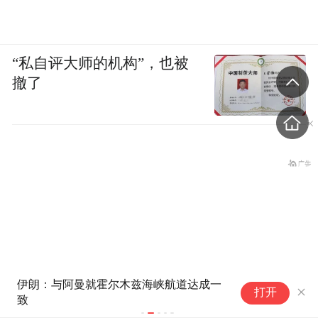
“私自评大师的机构”，也被
撤了
伊朗：与阿曼就霍尔木兹海峡航道达成一
4
打开
致
界
陕西柞水遭遇大暴雨，五千