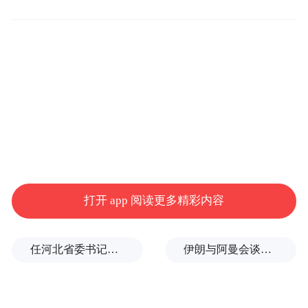
前正走着法律程序。”
现场曾志伟携子现身，并表示不会接受任何
媒体采访。曾志伟强调自己将使用法律手
段，对以上不实报道进行还击，之后不会再
做出任何回应。
“特别声明：以上作品内容(包括在内的视频、图片或音
频)为凤凰网旗下自媒体平台“大风号”用户上传并发
布，本平台仅提供信息存储空间服务。
打开 app 阅读更多精彩内容
Notice: The content above (including the videos,
pictures and audios if any) is uploaded and posted
by the user of Dafeng Hao, which is a social media
platform and merely provides information storage
任河北省委书记后，罗文首次调研
伊朗与阿曼会谈最新细节曝光
space services.”