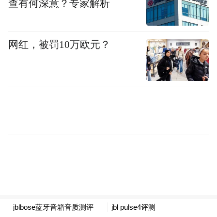
查有何深意？专家解析
同年，他凭《暴雪将至》获得第30届东京国
际电影节“最佳男演员奖”，他也因此成为中
国目前唯一获得两个国际A类电影节最佳男
网红，被罚10万欧元？
主角奖的演员。
“特别声明：以上作品内容(包括在内的视频、图片或音
频)为凤凰网旗下自媒体平台“大风号”用户上传并发
布，本平台仅提供信息存储空间服务。
Notice: The content above (including the videos,
pictures and audios if any) is uploaded and posted
by the user of Dafeng Hao, which is a social media
platform and merely provides information storage
space services.”