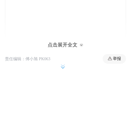
点击展开全文
举报
责任编辑：傅小旭 PK063
外文名：Duan Long
国籍：中国
出生地：新疆
出生日期：1973年5月16日