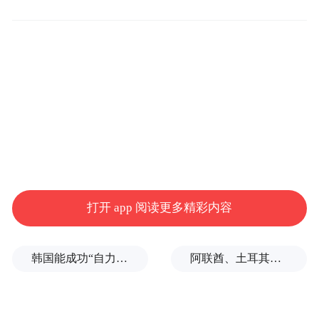
职业：演员
代表作：《士兵突击》、《我的团长我的
团》、《烈日灼心》、《白鹿原》
主要成就：印度国际电影节最佳男主角奖、
中国电影表演艺术金凤凰奖学会奖、第18届
上海国际电影节最佳男演员奖、第30届东京
国际电影节最佳男演员奖
打开 app 阅读更多精彩内容
段奕宏，1973年出生于新疆，中国内地著名
男演员，毕业于中央戏剧学院表演系。
韩国能成功“自力更生”吗？
阿联酋、土耳其、沙特等8国外长发表联合声明
1998年，段奕宏进入中国国家话剧院工作，
曾主演孟京辉的话剧《恋爱的犀牛》。2006