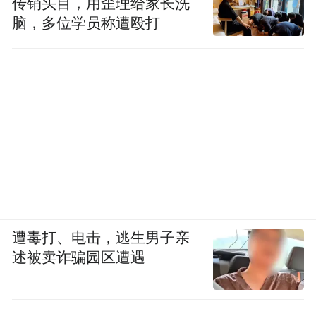
传销头目，用歪理给家长洗
脑，多位学员称遭殴打
遭毒打、电击，逃生男子亲
述被卖诈骗园区遭遇