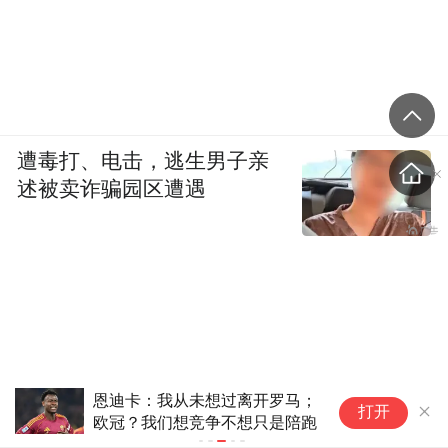
遭毒打、电击，逃生男子亲
述被卖诈骗园区遭遇
恩迪卡：我从未想过离开罗马；
华
打开
欧冠？我们想竞争不想只是陪跑
版