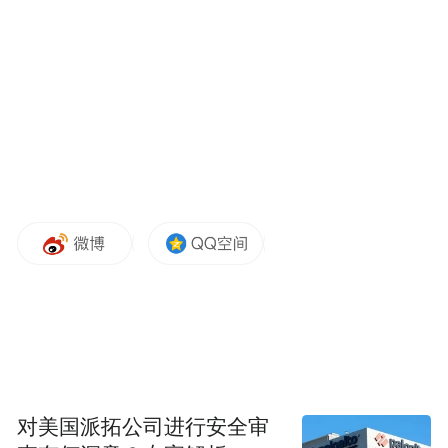
年，因出演电视剧《士兵突击》而被大众熟
知。2009年出演电视剧《我的团长我的
团》。
2013年，凭借电影《白鹿原》获得第13届华
语电影传媒大奖“观众票选最受瞩目男演员
奖”。2015年，凭借电影《烈日灼心》获得第
18届上海国际电影节“最佳男演员奖”。
2016年，段奕宏获得第16届华语电影传媒大
奖“微博评审•百家传媒年度致敬表现奖”。
2017年，段奕宏荣获第十六届纽约亚洲电影
节“亚洲之星”奖。
对美国派拓公司进行安全审