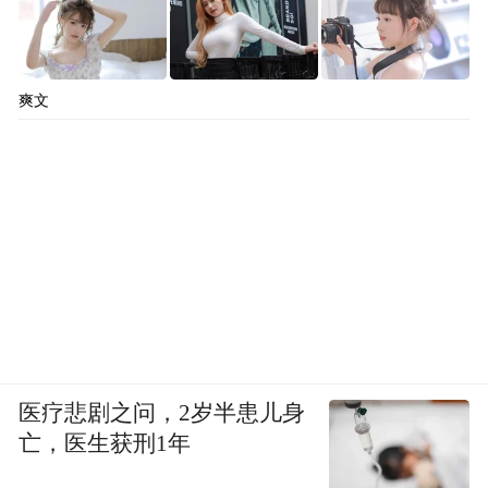
爽文
医疗悲剧之问，2岁半患儿身
亡，医生获刑1年