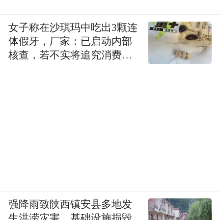
女子称在沙琪玛中吃出3颗连
体假牙，厂家：已启动内部
核查，若不实将追究消费者
诬陷责任
强降雨致陕西镇安县多地发
生洪涝灾害，基础设施损毁