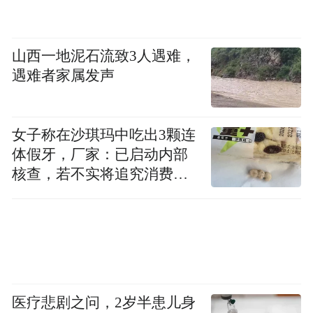
山西一地泥石流致3人遇难，
遇难者家属发声
女子称在沙琪玛中吃出3颗连
体假牙，厂家：已启动内部
核查，若不实将追究消费者
诬陷责任
医疗悲剧之问，2岁半患儿身