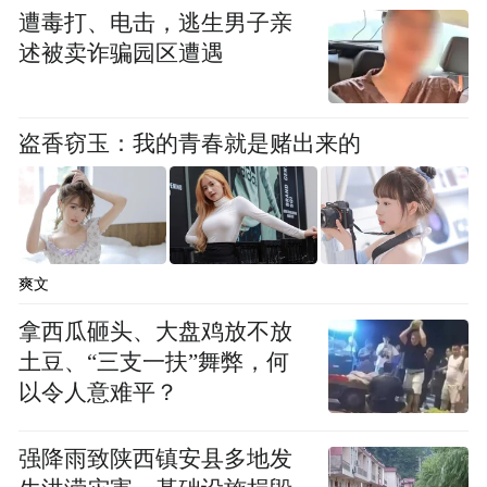
遭毒打、电击，逃生男子亲
述被卖诈骗园区遭遇
盗香窃玉：我的青春就是赌出来的
爽文
拿西瓜砸头、大盘鸡放不放
土豆、“三支一扶”舞弊，何
以令人意难平？
强降雨致陕西镇安县多地发