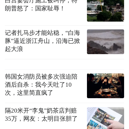
白宫宴会厅施工被叫停，特
和未来。
朗普怒了：国家耻辱！
《重新认识配音》是姜广涛演讲的题目。他
曾亲历译制片辉煌的年代，在泥泞中摸爬滚
记者扎马步才能站稳，“白海
打终于为男主配音，2000年后参与了《指环
豚”逼近浙江舟山，沿海已掀
王》、《变形金刚》等影片的配音。但如今
起大浪
译制片的影响力早已不能与上世纪80年代相
比，字幕版本的译制片成为了主流，配音的
版本越来越难寻觅得到。有一些国家的政府
韩国女消防员被多次强迫陪
酒后自杀：我今天吐了10
不允许一些电影通过其他国家语言方式在影
次，这里简直疯了
院公映，姜广坤认为他们是在保护本国的语
言。语言是文化，是文明，是一个民族的传
隔20米开“李鬼”奶茶店判赔
承，一个民族如果语言被攻陷，它将前途未
35万，网友：太明目张胆了
卜。他还提出要把前辈们给予的财富传承给