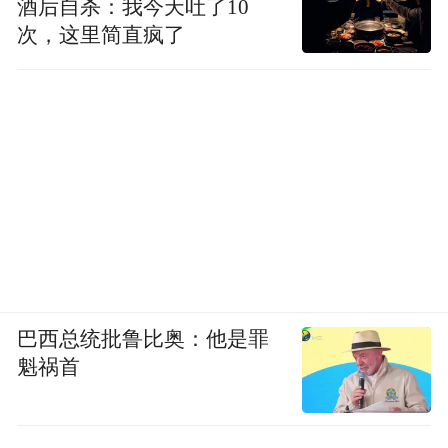
酒后自杀：我今天吐了10
pictures and audios if any) is uploaded and posted
次，这里简直疯了
by the user of Dafeng Hao, which is a social media
platform and merely provides information storage
space services.”
巴西总统批鲁比奥：他是罪
魁祸首