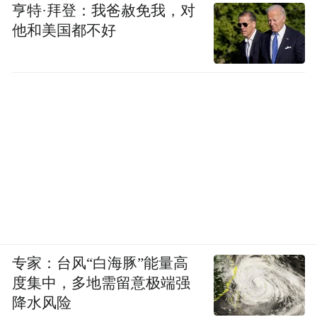
好。”在她心中称职的配音演员首先要通过配
亨特·拜登：我爸赦免我，对
音增加戏剧的张力，强化演员的表现力，对
他和美国都不好
自己的工作负责，读懂剧本，了解导演对声
音的要求，用自然合理的声音去演出。
印度导演阿德瓦·香登已经不是第一次来到中
国了，他非常想念中国的影迷和中国菜。身
为导演，他并不认为在配音领域他能说些什
么，但所有文化都一样，不管你来自于哪
里，正如大家都一样会思念家人，真正连接
我们的，是我们之间共通的情感。他说：“在
中国，我见过很多影迷们都能够对我电影感
专家：台风“白海豚”能量高
度集中，多地需留意极端强
同身受，我很奇怪，为什么我的电影能够唤
降水风险
起共鸣，我不知道如何回应他们，我觉得主