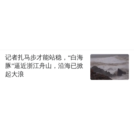
幕的处理。他介绍说因为要求的时间非常
短，所以加字幕或者是配音的人要在三天之
内完成任务。你看上去这好像是电影的最后
一步，实际上在国外推广的时候是最决定性
的一步。接着他还以一些经典意大利影片为
例与大家追溯了意大利配音的历史，说明配
记者扎马步才能站稳，“白海
音其实是一个文化上面的传播和传递。最后
豚”逼近浙江舟山，沿海已掀
他提出：“现阶段，我们还不能读懂所有的语
起大浪
言，唯一的选择就是用配音或者字幕，那我
们这些从事这行的人，能够做到的就是尽量
降低我们通过配音或者字幕给原版电影造成
的损失。为了超越世界上所有这些地区对电
影上面的理解不同造成的障碍，我们在对电
影进行翻译的时候，我们的感情就好像是恋