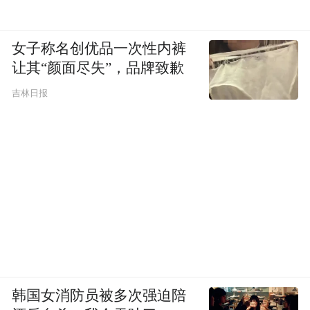
配音演员们能继承老一辈配音艺术家创造的
财富，再续辉煌，在新时代找到新发展。
女子称名创优品一次性内裤
指导单位：中共中央宣传部（国家电影局）
让其“颜面尽失”，品牌致歉
吉林日报
主办单位：北京市人民政府中央广播电视总
台
承办单位：北京市新闻出版广电局北京市怀
柔区人民政府北京电视台北京北控置业有限
责任公司
“特别声明：以上作品内容(包括在内的视频、图片或音
频)为凤凰网旗下自媒体平台“大风号”用户上传并发
布，本平台仅提供信息存储空间服务。
韩国女消防员被多次强迫陪
Notice: The content above (including the videos,