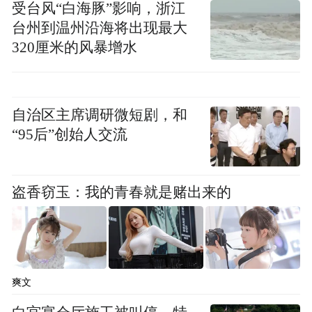
受台风“白海豚”影响，浙江
台州到温州沿海将出现最大
晏积瑄则进行了以《进口电影国语配音的发
320厘米的风暴增水
展趋势》为题的演讲。她提出，并不是说好
听的声音就是好的，应该是把角色塑造好的
才是好，厚实的声音、沙哑的声音都是需要
自治区主席调研微短剧，和
的。同时她也对如今配音行业的发展提出了
“95后”创始人交流
思考。配音演员正面临特别严峻的挑战，科
学技术的发展、观众对原版声音配字幕的需
盗香窃玉：我的青春就是赌出来的
求、引进大片配音明星化等都是需要大家积
极面对与探讨的问题，配音演员们不断修整
自己配音水平的关键时代来临了。但她觉得
这个行业不会消亡，也感谢大家能来参加这
爽文
个论坛，一起来拥抱配音世界的过去、曾经