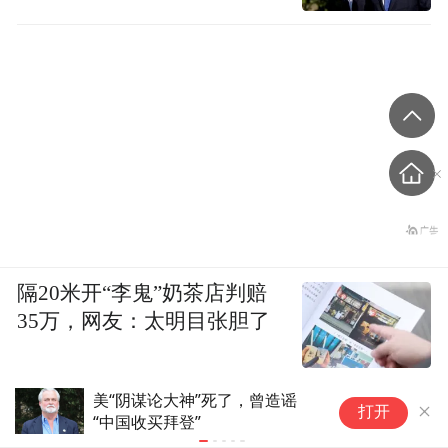
隔20米开“李鬼”奶茶店判赔
35万，网友：太明目张胆了
美“阴谋论大神”死了，曾造谣
傅
打开
“中国收买拜登”