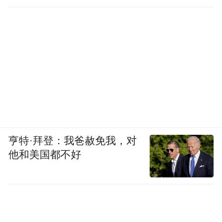
要是由于很棒的翻译和配音演员把桥梁建立
起来，同时让这么多观众体验到这部电影。
我们说的语言不同，但我们有你们这些非常
棒的翻译和配音演员帮助我们彼此了解，我
们应该去跨越文化、语言的界限，因为大家
都是人，谢谢。”
罗马亚洲电影节主席、电影配音专家伊塔洛·
史宾纳利也感谢受邀并进行了演讲。他认为
亨特·拜登：我爸赦免我，对
他和美国都不好
在看一部电影的时候，效果最好的就是看原
版，既没有字幕，也没有配音。因为大家暂
时不能了解所有的语言，所以只好通过翻
译。他为大家介绍了外国影片对于配音与字