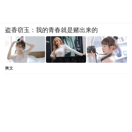
爱般的感情，坠入爱河这样的感情，所以彼
此间就没有障碍。”
盗香窃玉：我的青春就是赌出来的
论坛尾时，中国电影博物馆党委书记、副馆
长、北京国际电影节组委会副主席陈志强宣
布第九届少年儿童电影培训大赛公益活动正
式启动，并热切的期待着对电影怀揣梦想的
爽文
少年儿童们赶快报名参加。
配音作为声音元素的重要组成部分，对电影
作品的贡献不容忽视。通过配音，电影人物
的形象才得以塑造得更为立体饱满，电影氛
围被烘托得更为淋漓尽致。希望新一代电影