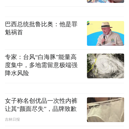
年轻人：“配音更多的时候是集体创作，如果
年轻人提高不上来的话，最终伤害的也是我
巴西总统批鲁比奥：他是罪
们未来再也装不了嫩的这群人。我入行的时
魁祸首
候19岁，现在依然有人找我配十几二十几岁
的年轻人，怎么回事儿呢？新生代配音演员
数量够了，可能质量还没有上来。”
专家：台风“白海豚”能量高
度集中，多地需留意极端强
来自中国台湾的著名配音演员刘小芸从事配
降水风险
音工作四十年，大家所能想象的配音工作她
都做过。这份工作已经成为她生活中的一部
女子称名创优品一次性内裤
分，父亲曾希望她另外找一份稳定的工作，
让其“颜面尽失”，品牌致歉
但她坚持了下来，师从武莉老师。她说：“没
有配的好不好，只有适不适合，表演得好不
吉林日报