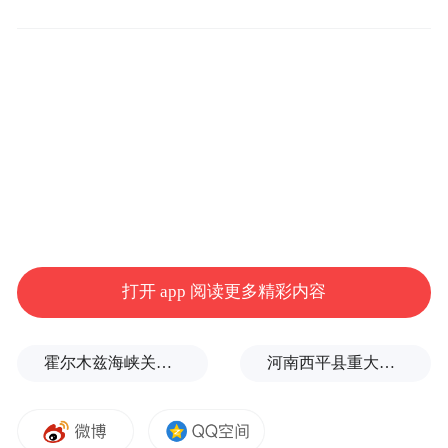
至今都让人难以忘怀。现场很多嘉宾都是他
的粉丝，王劲松说童老师的声音太美了，他
小时候都一直当作唱片来听。遗憾的是，童
老师与佐罗的扮演者阿兰·德龙曾两次错过见
面的机会，他现在很想去看看阿兰的情况好
不好。
面对现在配音工作，童老师调侃说：“现在我
都是配一些妖怪，你比如那个《大圣归来》
打开 app 阅读更多精彩内容
的混沌。当然把妖怪配好也不容易，是要下
功夫的。”他认为配音是语言的艺术，是对角
霍尔木兹海峡关闭致伊拉克石油出口骤降75%
河南西平县重大刑案嫌疑人落网，在一片玉米地里被抓
色的塑造，配音有一种特殊的魅力，这种魅
力简单说就几个字：让我躲在幕后。不出现
在观众面前，保持神秘感，如果站到台前