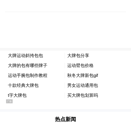
个盛会，想说一说电影声音的魅力。
他说声音是从十个方向来给我们的感官做一
个非常大的声场，创作一个美妙的艺术空
间。是电影的声音、台词、音乐，综合起来
的声音，使电影的主题得到升华，使想象能
够延伸，把画面之外的那种最美妙的含义通
过耳朵静静的流到心里，这要感谢电影声音
的制作。并且他殷切地希望声音的艺术可以
受到重视，新一代的年轻人要意识到，无论
如何要把台词练习好，要对声音艺术和语言
艺术有更高的追求，提升自己的境界和专业
水平，无愧于老一辈艺术家的期望，配出更
热点新闻
好的译制片。