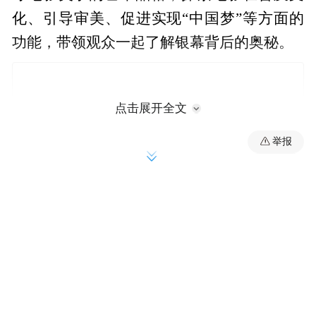
化、引导审美、促进实现“中国梦”等方面的
功能，带领观众一起了解银幕背后的奥秘。
点击展开全文
举报
论坛现场播放了经典影片《佐罗》的片段，
并邀请片中佐罗的配音演员童自荣首先上台
演讲。童老师为佐罗配音已是30多年前，但