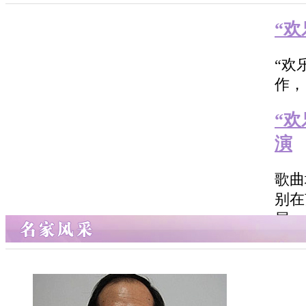
“
“欢
作，
“
演
歌曲
别在
展
“
“欢