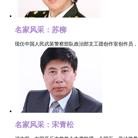
深入
国梦
名家风采：苏柳
中外
现任中国人民武装警察部队政治部文工团创作室创作员
“
歌曲
裔。
（ww
关
习近
没有
名家风采：宋青松
品做