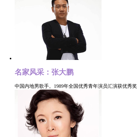
幕
“欢
截止
寄的
专家
细]
名家风采：张大鹏
欢
中国内地男歌手。1989年全国优秀青年演员汇演获优秀奖
“欢
则，
品，
欢