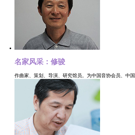
尔滨
上
“
“欢
会，
[详细
名家风采：修骏
“
作曲家、策划、导演、研究馆员。为中国音协会员、中
拉萨
锐歌
等
两