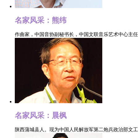
中国
亲”
名家风采：熊纬
秀
作曲家，中国音协副秘书长，中国文联音乐艺术中心主
中
“‘
一批
[详细
“
拉萨
锐歌
名家风采：晨枫
等
陕西蒲城县人。现为中国人民解放军第二炮兵政治部文
“