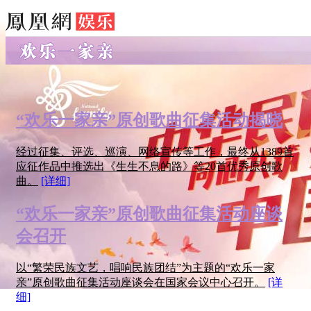
“欢乐一家亲”原创歌曲征集活动揭晓
经过征集、评选、巡演、网络宣传等工作，最终从1389首
应征作品中推选出《生生不息的路》等20首优秀原创歌
曲。
[详细]
“欢乐一家亲”原创歌曲征集活动座谈
会召开
以“繁荣民族文艺，唱响民族团结”为主题的“欢乐一家
亲”原创歌曲征集活动座谈会在国家会议中心召开。
[详
细]