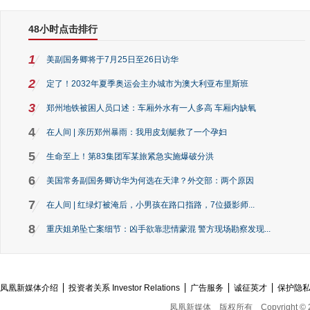
48小时点击排行
1
美副国务卿将于7月25日至26日访华
2
定了！2032年夏季奥运会主办城市为澳大利亚布里斯班
3
郑州地铁被困人员口述：车厢外水有一人多高 车厢内缺氧
4
在人间 | 亲历郑州暴雨：我用皮划艇救了一个孕妇
5
生命至上！第83集团军某旅紧急实施爆破分洪
6
美国常务副国务卿访华为何选在天津？外交部：两个原因
7
在人间 | 红绿灯被淹后，小男孩在路口指路，7位摄影师...
8
重庆姐弟坠亡案细节：凶手欲靠悲情蒙混 警方现场勘察发现...
凤凰新媒体介绍
投资者关系 Investor Relations
广告服务
诚征英才
保护隐
凤凰新媒体
版权所有
Copyright © 