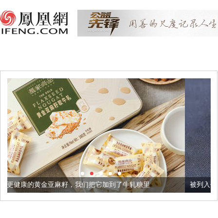
籽，我们把它加到了牛轧糖里
被列入佛家七宝的它到底有多美