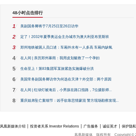
48小时点击排行
1
美副国务卿将于7月25日至26日访华
2
定了！2032年夏季奥运会主办城市为澳大利亚布里斯班
3
郑州地铁被困人员口述：车厢外水有一人多高 车厢内缺氧
4
在人间 | 亲历郑州暴雨：我用皮划艇救了一个孕妇
5
生命至上！第83集团军某旅紧急实施爆破分洪
6
美国常务副国务卿访华为何选在天津？外交部：两个原因
7
在人间 | 红绿灯被淹后，小男孩在路口指路，7位摄影师...
8
重庆姐弟坠亡案细节：凶手欲靠悲情蒙混 警方现场勘察发现...
凤凰新媒体介绍
投资者关系 Investor Relations
广告服务
诚征英才
保护隐
凤凰新媒体
版权所有
Copyright © 