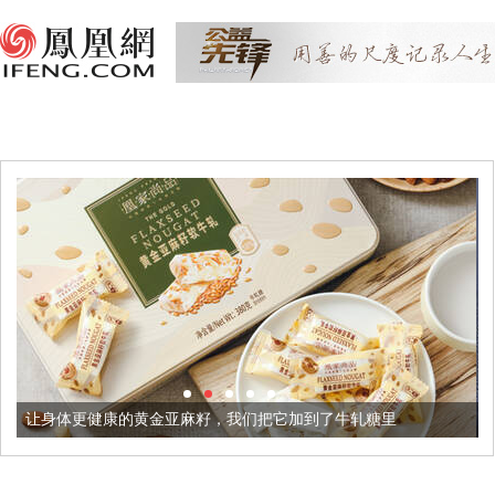
金亚麻籽，我们把它加到了牛轧糖里
被列入佛家七宝的它到