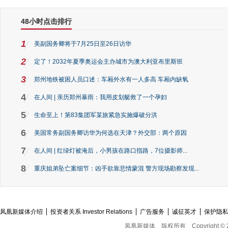
48小时点击排行
1
美副国务卿将于7月25日至26日访华
2
定了！2032年夏季奥运会主办城市为澳大利亚布里斯班
3
郑州地铁被困人员口述：车厢外水有一人多高 车厢内缺氧
4
在人间 | 亲历郑州暴雨：我用皮划艇救了一个孕妇
5
生命至上！第83集团军某旅紧急实施爆破分洪
6
美国常务副国务卿访华为何选在天津？外交部：两个原因
7
在人间 | 红绿灯被淹后，小男孩在路口指路，7位摄影师...
8
重庆姐弟坠亡案细节：凶手欲靠悲情蒙混 警方现场勘察发现...
凤凰新媒体介绍
投资者关系 Investor Relations
广告服务
诚征英才
保护隐
凤凰新媒体
版权所有
Copyright © 