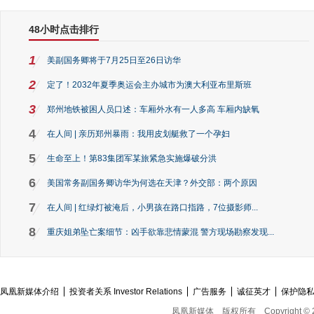
48小时点击排行
1
美副国务卿将于7月25日至26日访华
2
定了！2032年夏季奥运会主办城市为澳大利亚布里斯班
3
郑州地铁被困人员口述：车厢外水有一人多高 车厢内缺氧
4
在人间 | 亲历郑州暴雨：我用皮划艇救了一个孕妇
5
生命至上！第83集团军某旅紧急实施爆破分洪
6
美国常务副国务卿访华为何选在天津？外交部：两个原因
7
在人间 | 红绿灯被淹后，小男孩在路口指路，7位摄影师...
8
重庆姐弟坠亡案细节：凶手欲靠悲情蒙混 警方现场勘察发现...
凤凰新媒体介绍
投资者关系 Investor Relations
广告服务
诚征英才
保护隐
凤凰新媒体
版权所有
Copyright © 