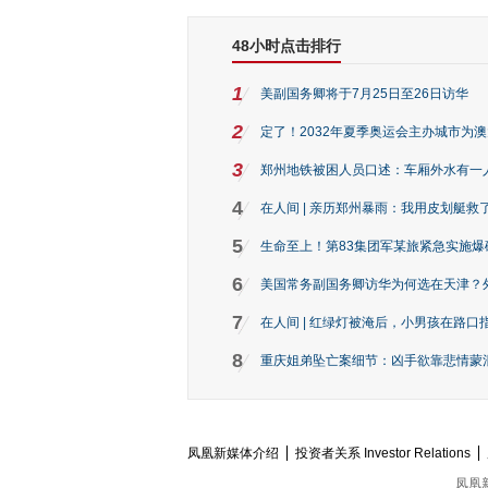
48小时点击排行
1
美副国务卿将于7月25日至26日访华
2
定了！2032年夏季奥运会主办城市为
3
郑州地铁被困人员口述：车厢外水有一
4
在人间 | 亲历郑州暴雨：我用皮划艇救
5
生命至上！第83集团军某旅紧急实施爆
6
美国常务副国务卿访华为何选在天津？
7
在人间 | 红绿灯被淹后，小男孩在路口指
8
重庆姐弟坠亡案细节：凶手欲靠悲情蒙混 
凤凰新媒体介绍
投资者关系 Investor Relations
凤凰