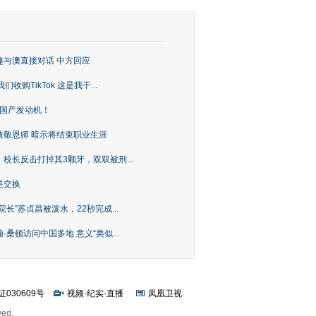
趣与澳直接对话 中方回应
购TikTok 这是我干...
上国产发动机！
致敬恩师 暗示将结束职业生涯
校长反击打掉其3颗牙，双双被刑...
是交换
长”苏贞昌被泼水，22秒完成...
桑顿访问中国多地 意义“类似...
证030609号
视频
·
纪实
·
直播
凤凰卫视
ved.