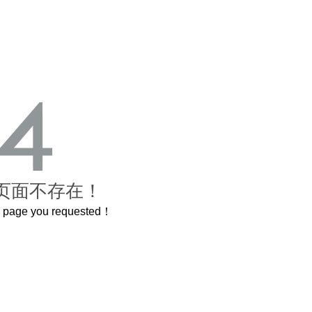
页面不存在！
he page you requested！
曲奇届的“爱马仕”把你的爱封在罐子里送给TA