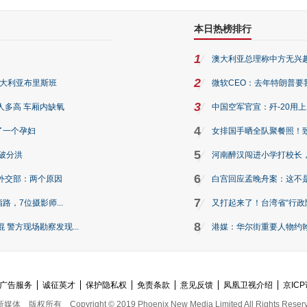
本日热榜排行
1
澳大利亚总理称中方无兴
2
澳大利亚布里斯班
微软CEO：去年特朗普要我们收
3
人多高 车厢内缺氧
中国空军官宣：歼-20用
4
了一个孕妇
女排国手晒全队聚餐照！
5
破分洪
河南醉汉闯进小学打校长，
6
外交部：两个原因
白宫回应孟晚舟案：这不
7
路，7位摄影师...
又打起来了！台湾省“行政院
8
警方现场勘察发现...
港媒：华尔街重要人物约翰·
广告服务
诚征英才
保护隐私权
免责条款
意见反馈
凤凰卫视介绍
京ICP
新媒体
版权所有
Copyright © 2019 Phoenix New Media Limited All Rights Reser