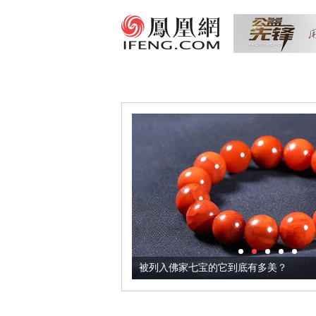
把它加到了牛轧糖里
被列入佛家七宝的它到底有多美？