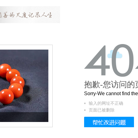
抱歉-您访问的
Sorry-We cannot find t
输入的网址不正确
页面已被删除
这个3.2米的长卷，还原了600岁的紫禁城