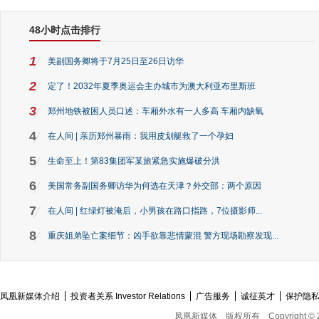
48小时点击排行
1
美副国务卿将于7月25日至26日访华
2
定了！2032年夏季奥运会主办城市为澳大利亚布里斯班
3
郑州地铁被困人员口述：车厢外水有一人多高 车厢内缺氧
4
在人间 | 亲历郑州暴雨：我用皮划艇救了一个孕妇
5
生命至上！第83集团军某旅紧急实施爆破分洪
6
美国常务副国务卿访华为何选在天津？外交部：两个原因
7
在人间 | 红绿灯被淹后，小男孩在路口指路，7位摄影师...
8
重庆姐弟坠亡案细节：凶手欲靠悲情蒙混 警方现场勘察发现...
凤凰新媒体介绍
投资者关系 Investor Relations
广告服务
诚征英才
保护隐
凤凰新媒体
版权所有
Copyright © 