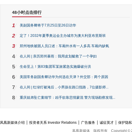
48小时点击排行
1
美副国务卿将于7月25日至26日访华
2
定了！2032年夏季奥运会主办城市为澳大利亚布里斯班
3
郑州地铁被困人员口述：车厢外水有一人多高 车厢内缺氧
4
在人间 | 亲历郑州暴雨：我用皮划艇救了一个孕妇
5
生命至上！第83集团军某旅紧急实施爆破分洪
6
美国常务副国务卿访华为何选在天津？外交部：两个原因
7
在人间 | 红绿灯被淹后，小男孩在路口指路，7位摄影师...
8
重庆姐弟坠亡案细节：凶手欲靠悲情蒙混 警方现场勘察发现...
凤凰新媒体介绍
投资者关系 Investor Relations
广告服务
诚征英才
保护隐
凤凰新媒体
版权所有
Copyright © 