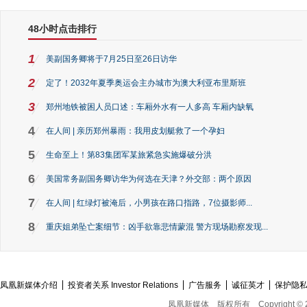
48小时点击排行
1
美副国务卿将于7月25日至26日访华
2
定了！2032年夏季奥运会主办城市为澳大利亚布里斯班
3
郑州地铁被困人员口述：车厢外水有一人多高 车厢内缺氧
4
在人间 | 亲历郑州暴雨：我用皮划艇救了一个孕妇
5
生命至上！第83集团军某旅紧急实施爆破分洪
6
美国常务副国务卿访华为何选在天津？外交部：两个原因
7
在人间 | 红绿灯被淹后，小男孩在路口指路，7位摄影师...
8
重庆姐弟坠亡案细节：凶手欲靠悲情蒙混 警方现场勘察发现...
凤凰新媒体介绍
投资者关系 Investor Relations
广告服务
诚征英才
保护隐
凤凰新媒体
版权所有
Copyright © 