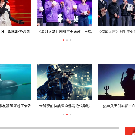
纲、希林娜依·高等
《星河入梦》剧组主创宋茜、王鹤
《惊蛰无声》剧组主创
喜助阵2026电影新
棣等亮相新春嘉年华
朱一龙、宋佳等现身
春嘉年华
果核潜艇穿越了会发
未解密的特战演绎翘楚绝代华彩
热血兵王引燃都市
生什么？