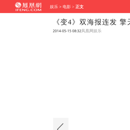
娱乐
>
电影
>
正文
《变4》双海报连发 擎
2014-05-15 08:32
凤凰网娱乐