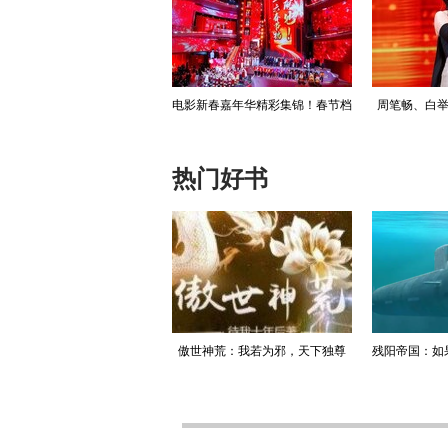
菲身着抹胸礼服 复古盘发尽
电影新春嘉年华精彩集锦！春节档
周笔畅、白举
显高贵气质
六大剧组集结，群星齐聚年味满满
嘉宾亮相，惊
热门好书
升迁记：人生就是利欲场，利
傲世神荒：我若为邪，天下独尊
残阳帝国：如
为媒，欲为介