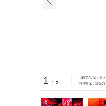
1
由迈克尔-贝执导
/
2
同时曝光，震撼力