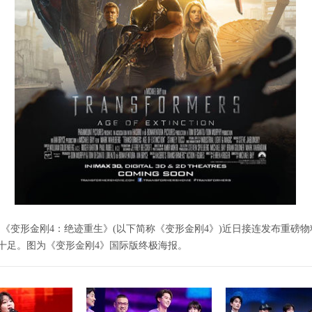
的《变形金刚4：绝迹重生》(以下简称《变形金刚4》)近日接连发布重磅物
十足。图为《变形金刚4》国际版终极海报。