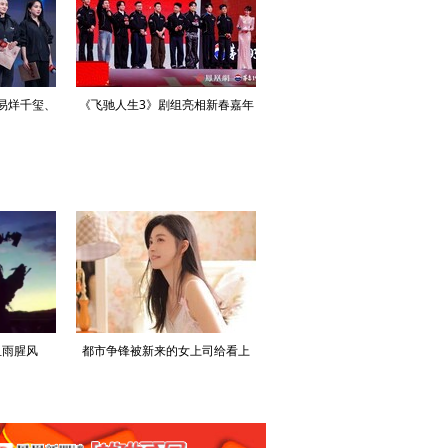
易烊千玺、
《飞驰人生3》剧组亮相新春嘉年
《用武之地》凤凰网公映礼 导
新春嘉年华
华
申奥携肖央任达华郑恺等主创亮
血雨腥风
都市争锋被新来的女上司给看上
寒门风骨:寒门，也是有风骨的