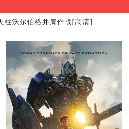
天柱沃尔伯格并肩作战[高清]