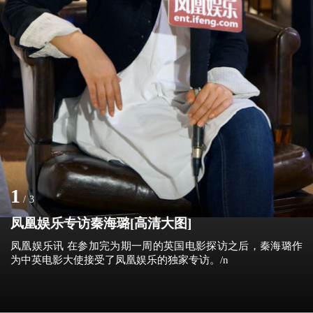
1
/
3
凤凰娱乐专访秦海璐[高清大图]
凤凰娱乐讯 在参加完为期一周的英国电影探访之后，秦海璐作
为中英电影大使接受了凤凰娱乐的独家专访。/n