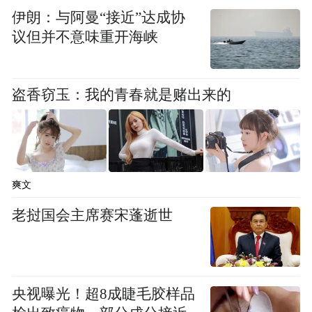
伊朗：与阿曼“接近”达成协
提供借鉴。“
议但并不意味重开海峡
今年更是前往英国探访英国电影目的地的绝
盗香窃玉：我的青春就是赌出来的
佳时机，不少英国经典电影都在2014年庆祝
它们的“纪念日”：《大侦探福尔摩斯》五周
年，《BJ单身日记》十周年，《诺丁山》十
五周年……借此良机，粉丝们不妨前往贝克
爽文
街221B卷福住所，与门口穿着维多利亚时代
老挝国会主席赛宋蓬逝世
制服的警卫合影；在诺丁山知名的旅行书店
翻阅旅游书籍，或是前往热门电视剧《唐顿
庄园》的拍摄地海克利尔城堡，感受优雅的
贵族生活……希望通过此次网络英国电影
央视曝光！超8成睫毛胶样品