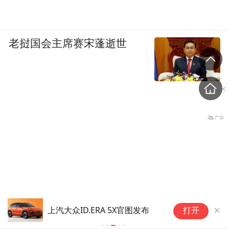
老挝国会主席赛宋蓬逝世
车
上汽大众ID.ERA 5X官图发布
打开
修
张志军谈两岸民间交流，提