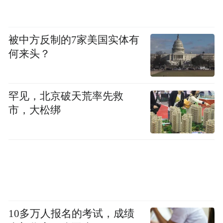
航空公司和旅行社，甚至包括一些国际品
牌，如英超联赛；与此同时，我们亦和伦
被中方反制的7家美国实体有
敦、英格兰、苏格兰和威尔士的官方旅游机
何来头？
构紧密合作。我们的首要任务是在四年时间
使用专项资金在全球开展营销活动，并抓住
皇家婚礼、女王钻石登基庆典以及伦敦2012
罕见，北京破天荒率先救
市，大松绑
奥运会的独特机遇。
英国旅游局的官方网店VisitBritainShop.com
销售150多种和英国有关的产品，包括旅行和
交通、观光游和景点门票。
VisitBritainShop.com是一站式的线上商店，
10多万人报名的考试，成绩
让游客可在出发前规划行程和购买产品，以