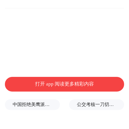
产，再加上电影界人才辈出，使得英国成为
了电影拍摄的理想目的地，多年来一直吸引
着许多电影制作人和游客纷至杳来。
秦海璐说：“无论是探访英国的文化和历史遗
产，还是拜会英国电影界人士，此次英国之
行给我留下非常深刻的印象。我很荣幸可以
成为‘GREAT英国电影形象大使’。我希望这
打开 app 阅读更多精彩内容
将成为中英电影节合作交流的一个标志。我
迫不及待的期望重返英国进行拍摄！”
中国拒绝美鹰派副防长访华？弦外之音被热议
公交考核一刀切司机不敢开空调：别把压力转嫁一线员工
《定格胶片》作为网络英国电影节的揭幕作