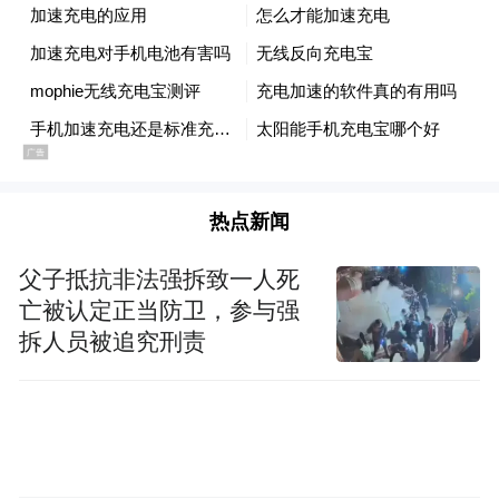
诗》的特别放映，值此上海国际电影节开幕
之际，为申城吹来了一股英伦电影风。
当晚，戴伟绅总领事还公布了一个重要消
息：“我很高兴明年年初，英国能为上海带来
热点新闻
一场创意英伦盛典(GREAT Festival of
Creativity)。继今年4月伊斯坦布尔站和11月
父子抵抗非法强拆致一人死
香港站之后，创意英伦上海站旨在为大家带
亡被认定正当防卫，参与强
拆人员被追究刑责
来一系列精彩纷呈的活动，同时为商界领袖
们提供一个更深入了解英国创意产业的契
机。我们力图向大家展现，创意产业在英国
乃至全球商业发展中所扮演的至关重要的角
色，希望英国经验可以为中国的产业化转型