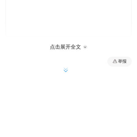
点击展开全文
晚宴上，戴伟绅总领事向中国女演员秦海璐
举报
授予中国地区“GREAT英国电影形象大使”称
号。秦海璐刚结束了她的首次英国探访之
旅。她不仅前往了她最喜爱的英国影片《诺
丁山》与《哈里-波特》的拍摄地一探究竟，
还有机会拜会了英国电影界巨擎，其中包括
系列电影《哈里?波特》及奥斯卡获奖影片
《地心引力》的制片人大卫?海曼(David
Heyman)。英国拥有丰富的文化和历史遗