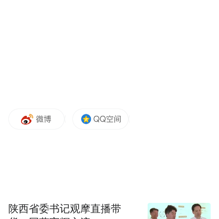
品，也是“GREAT英国电影”推广活动的一部
分，由英国驻华使馆、英国旅游局联手维珍
航空共同打造。英国网络电影节将在8月份正
式开启，为时长达2个月。这将是英国网络电
影节第一次在中国亮相，英国电影协会(BFI)
作为策展方将带来40部长片，为中国观众展
示最好的英国电影。本片由英国顶级电影团
队打造，由ShortsTV制作，屡获嘉奖的英国
导演安东尼?法比安（Anthony Fabian）执
导，并将有一名神秘英国男演员加盟。《定
格胶片》在风景如画的英国展开了一段浪漫
喜剧，并有悬念贯穿始终。
陕西省委书记观摩直播带