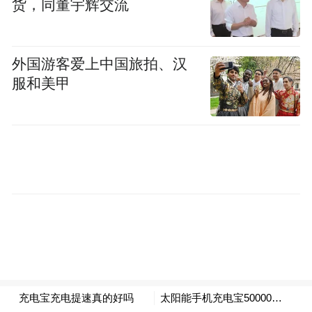
货，同董宇辉交流
接下来，中国的观众们也有机会欣赏到更多
中英合拍电视剧；英国国家剧院和中国国家
话剧院也计划在2015年秋将英国舞台剧《战
外国游客爱上中国旅拍、汉
服和美甲
马》(War Horse) 中文版搬上中国舞台。
本次活动由英国驻上海总领事馆主办，英国
驻华使馆及英国总领事馆文化教育处协办，
活动揭晓了即将在8月15日举办的网络英国电
影节(GREAT British Online Film Festival)。上
海市副市长时光辉等上海市领导一并出席。
他们与现场350余名宾客一同，在女王生日晚
宴上领略了英国电影。晚宴后英国总领事馆
文化教育处举行了英国经典影片《珠峰史