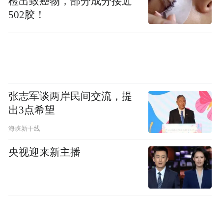
检出致癌物，部分成分接近
节，能吸引更多游客前往英国，感受英国这
502胶！
块非凡的电影盛地，体验英国的精彩文化与
历史遗产。
关于英国旅游局
张志军谈两岸民间交流，提
出3点希望
VisitBritain是英国国家旅游局，负责在全球
海峡新干线
宣传英国并发展英国的旅游经济。我们是一
个非官方的公众组织，由英国文化、媒体和
央视迎来新主播
体育部出资。我们和英国及海外的合作伙伴
协同努力，确保使用富有感召力的方式在全
球宣传英国。我们的合作伙伴既有政府机
构，如英国贸易投资总署和英国议会，也有