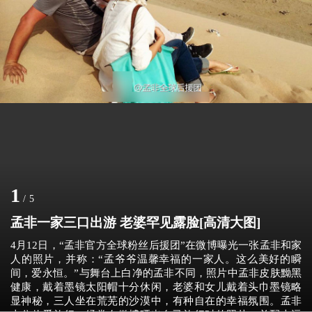
1
/
5
孟非一家三口出游 老婆罕见露脸[高清大图]
4月12日，“孟非官方全球粉丝后援团”在微博曝光一张孟非和家
人的照片，并称：“孟爷爷温馨幸福的一家人。这么美好的瞬
间，爱永恒。”与舞台上白净的孟非不同，照片中孟非皮肤黝黑
健康，戴着墨镜太阳帽十分休闲，老婆和女儿戴着头巾墨镜略
显神秘，三人坐在荒芜的沙漠中，有种自在的幸福氛围。孟非