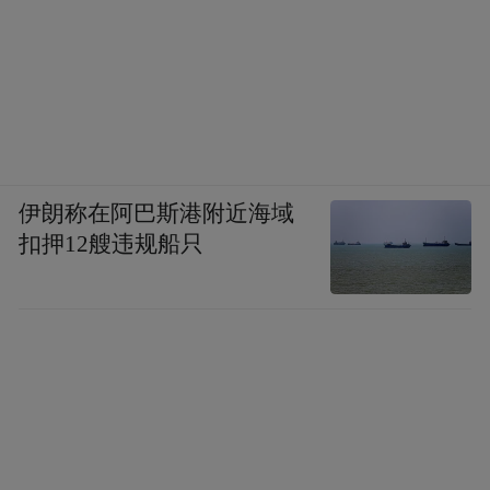
伊朗称在阿巴斯港附近海域
扣押12艘违规船只