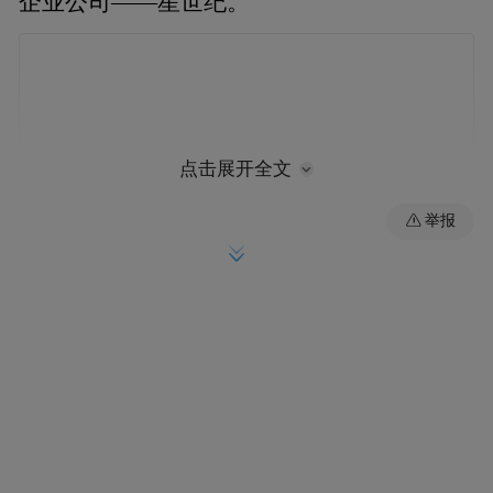
企业公司——星世纪。
点击展开全文
举报
星世纪作为国内强大的影视资源整合平台，
近年来的发展可谓是十分抢眼。在具备了全
产业链化运营能力外；其经营项目更是包括
了内容开发、影视项目制作、投资、影视宣
发、海外发行、影院投资、艺人经纪、娱乐