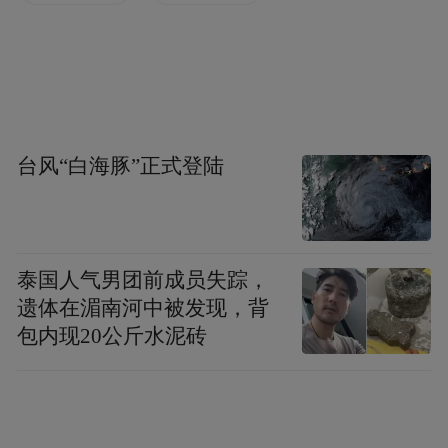
百想艺术大赏
而近日，星世纪更是动作频频。在独家赞助
了韩国第52届“百想艺术大赏”的同时，更是
台风“白海豚”正式登陆
将其影响力扩大到了海外市场。
据悉，此次“百想艺术大赏”不仅是有史以来
首次接受海外企业独家赞助，还专门为星世
泰国人气男团前成员失踪，
纪独家设立并颁发“星世纪电影部门最具人气
遗体在湄南河中被发现，背
男、女艺人奖”及“星世纪电视部门最具人气
包内现20公斤水泥砖
男、女艺人奖”奖项。
此外，由星世纪、Netflix及Koreaninvestment