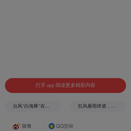
营销及衍生等多方面。
打开 app 阅读更多精彩内容
台风“白海豚”在浙江玉环登陆，大片树木被吹倒
狂风暴雨肆虐，台州一家电厂遭受猛烈冲击