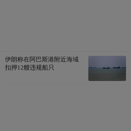
伊朗称在阿巴斯港附近海域
扣押12艘违规船只