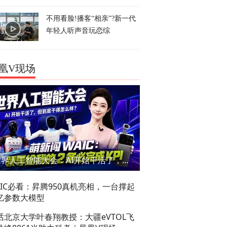
不用看脸!播客“相亲”?新一代
年轻人听声音玩恋综
凰V现场
世界人工智能大会：AI开始干活了，但到底干的怎么样？萌新闯WAIC
AIC必看：昇腾950真机亮相，一台撑起
亿参数大模型
话北京大学叶春翔教授：大疆eVTOL飞