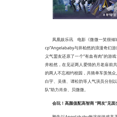
凤凰娱乐讯 电影《微微一笑很倾城
cp”Angelababy与井柏然的浪
义气盟友还原了一个“有血有肉”的游戏世
井柏然，在见证两人爱情的月老庙前共
的两人不忘相约校园，共骑单车羡煞众
白宇、吴倩、谭松韵等人气演员分别以
队”助力肖奈、贝微微。
会玩！高颜值配高智商 “网友”见面
预告以Angelababy饰演的游