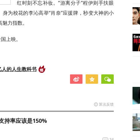
红时刻不忘补妆。“游离分子”程伊则手扶眼
by。身为校花的李沁高举“肖奈”应援牌，秒变大神的小
高魅力指数。
全国上映。
亿人的人生教科书
算法反馈
支持率应该是150%
24