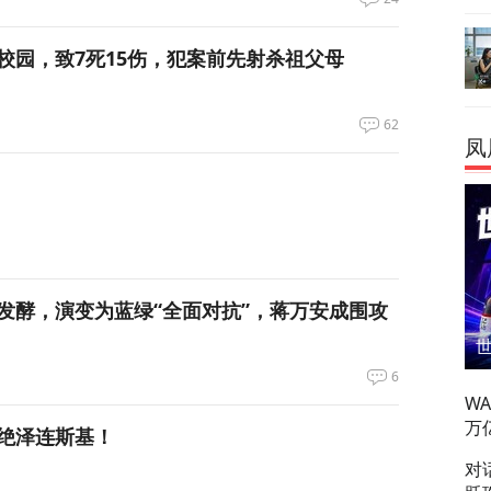
校园，致7死15伤，犯案前先射杀祖父母
62
凤
发酵，演变为蓝绿“全面对抗”，蒋万安成围攻
6
W
万
绝泽连斯基！
对