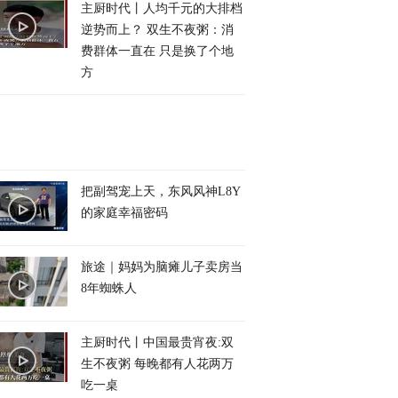
主厨时代丨人均千元的大排档
逆势而上？ 双生不夜粥：消
费群体一直在 只是换了个地
方
把副驾宠上天，东风风神L8Y
的家庭幸福密码
旅途｜妈妈为脑瘫儿子卖房当
8年蜘蛛人
主厨时代丨中国最贵宵夜:双
生不夜粥 每晚都有人花两万
吃一桌