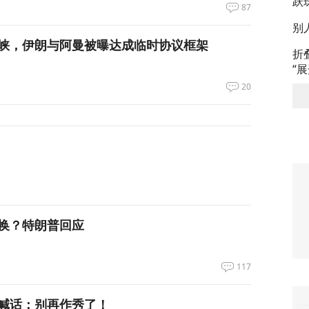
跃
87
别
峡，伊朗与阿曼被曝达成临时协议框架
折
“
20
换？特朗普回应
117
喊话：别再作秀了！