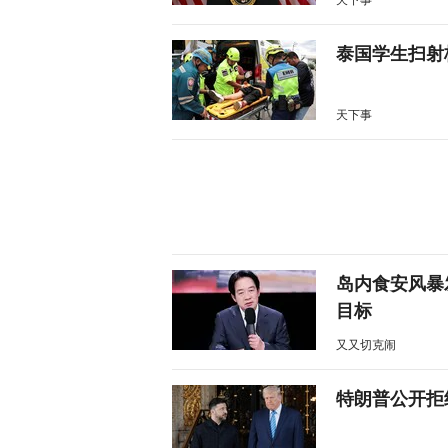
泰国学生扫射
天下事
岛内食安风暴
目标
又又切克闹
特朗普公开拒