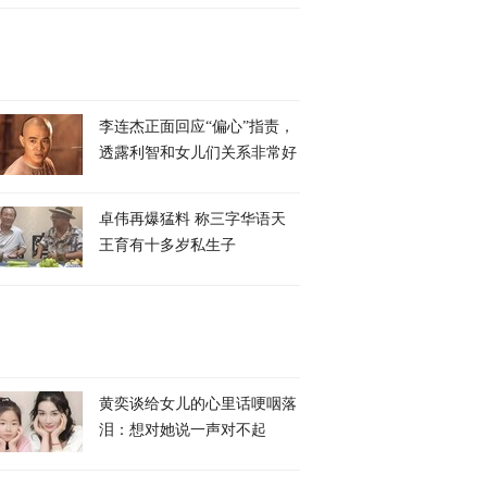
李连杰正面回应“偏心”指责，
透露利智和女儿们关系非常好
卓伟再爆猛料 称三字华语天
王育有十多岁私生子
黄奕谈给女儿的心里话哽咽落
泪：想对她说一声对不起