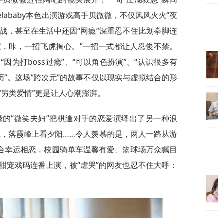
lababy本色出演游戏高手贝微微，不仅风风火火“夜
帮战，甚至在生活中还因“网瘾”深重忍不住比划拳脚连
室，咔，一招飞虎掏心。”一招一式都让人忍俊不禁。
因为打boss过瘾”、“可以角色扮演”、“认识很多有
历”。这场“跨次元”的故事不仅以现实与虚拟结合的形
“另类爱情”更是让人心潮澎湃。
戏结缘的“微笑夫妇”把棋逢对手的恋爱演绎出了另一种浪
境，落霞峰上看夕阳……令人羡慕的是，两人一路从游
即合幸运相恋，校园骑单车温馨有爱、篮球场万众瞩目
甜宠戏码连番上演，被“虐哭”的网友也忍不住大呼：