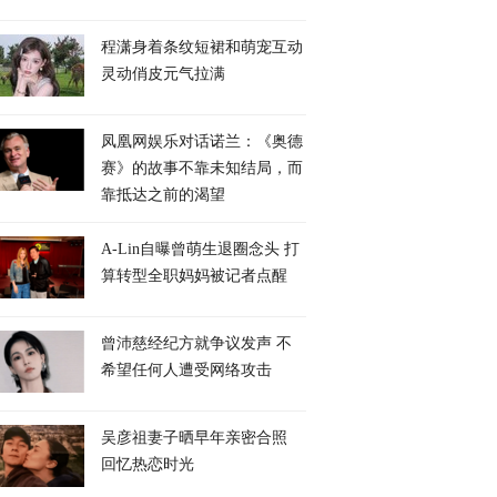
程潇身着条纹短裙和萌宠互动
灵动俏皮元气拉满
凤凰网娱乐对话诺兰：《奥德
赛》的故事不靠未知结局，而
靠抵达之前的渴望
A-Lin自曝曾萌生退圈念头 打
算转型全职妈妈被记者点醒
曾沛慈经纪方就争议发声 不
希望任何人遭受网络攻击
吴彦祖妻子晒早年亲密合照
回忆热恋时光