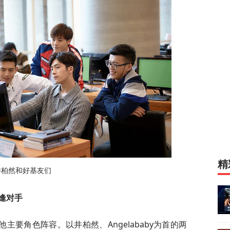
精
井柏然和好基友们
逢对手
要角色阵容。以井柏然、Angelababy为首的两