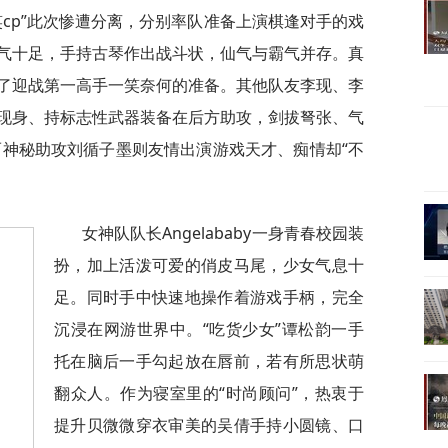
cp”此次惨遭分离，分别率队准备上演棋逢对手的戏
气十足，手持古琴作出战斗状，仙气与霸气并存。真
了迎战第一高手一笑奈何的准备。其他队友李现、李
现身、持标志性武器装备在后方助攻，剑拔弩张、气
而神秘助攻刘循子墨则友情出演游戏天才、痴情却“不
女神队队长Angelababy一身青春校园装
扮，加上活泼可爱的俏皮马尾，少女气息十
足。同时手中快速地操作着游戏手柄，完全
沉浸在网游世界中。“吃货少女”谭松韵一手
托在脑后一手勾起放在唇前，若有所思状萌
翻众人。作为寝室里的“时尚顾问”，热衷于
提升贝微微穿衣审美的吴倩手持小圆镜、口