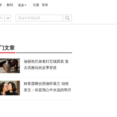
学
数码
注册
登录
更多
内
门文章
迪丽热巴身着灯芯绒西装 复
古优雅玩转反季穿搭
林青霞晒合照缅怀葛兰 动情
发文：你是我心中永远的明月