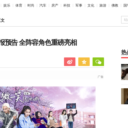
娱乐
体育
时尚
汽车
房产
科技
军事
文化
旅游
佛教
国
站
正文
报预告 全阵容角色重磅亮相
热