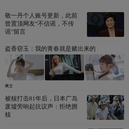
敬一丹个人账号更新，此前
曾置顶网友“不信谣，不传
谣”留言
盗香窃玉：我的青春就是赌出来的
爽文
被核打击81年后，日本广岛
废墟旁响起抗议声：拒绝拥
核