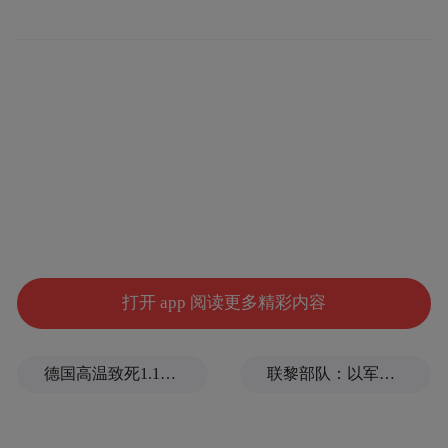
范冰冰李晨
打开 app 阅读更多精彩内容
德国高温致死1.19万人，为2016年来最高纪录
联黎部队：以军单日向黎发射113枚炮弹