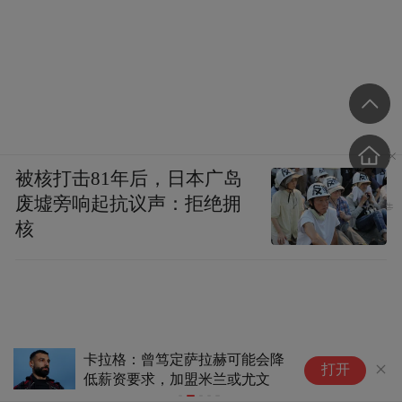
被核打击81年后，日本广岛
废墟旁响起抗议声：拒绝拥
核
卡拉格：曾笃定萨拉赫可能会降
标
打开
低薪资要求，加盟米兰或尤文
雷