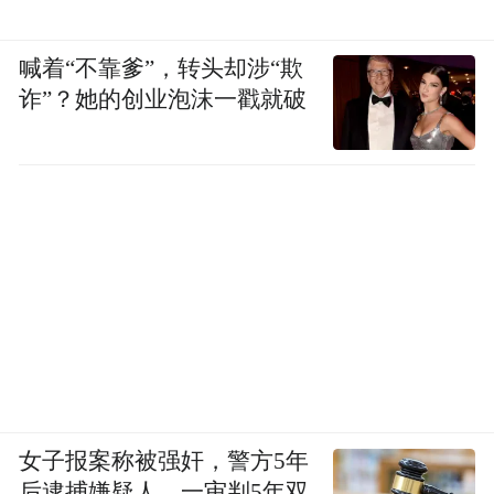
喊着“不靠爹”，转头却涉“欺
诈”？她的创业泡沫一戳就破
女子报案称被强奸，警方5年
后逮捕嫌疑人，一审判5年双