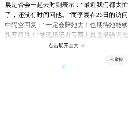
晨是否会一起去时则表示：“最近我们都太忙
了，还没有时间问他。”而李晨在26日的访问
中隔空回复：“一定会陪她去！也期待她能够
旗开得胜！”被现场记者亏两人真是最强闪光
灯，但李晨却不以为然，认为他们只是分享
点击展开全文
彼此日常的生活，就像范冰冰做宵夜给他吃
举报
也只是生活的一部分，并不觉得彼此有大家
说得那么闪。