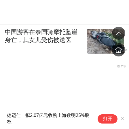
中国游客在泰国骑摩托坠崖
身亡，其女儿受伤被送医
德迈仕：拟2.07亿元收购上海数明25%股
海风：“汉
打开
权
终代价由谁