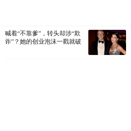
喊着“不靠爹”，转头却涉“欺
诈”？她的创业泡沫一戳就破