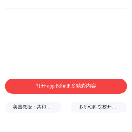
李晨在这次的访问中更向媒体透露“我们最近
的确都很忙，没什么时间碰到面，实在太想
对方了，我们说好以后两个人一定不能同时
拍戏！”甜蜜的语气让现场气氛粉红了起来，
并表示“（有）好消息一定会和大家分享，虽
然这个答案很官方，但确实就是这样”。
打开 app 阅读更多精彩内容
美国教授：共和党中期选举本是逆风局，没想到对手烂成“神助攻”
多所幼师院校开设养老专业