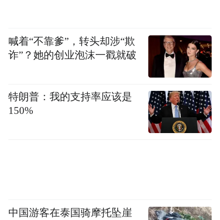
喊着“不靠爹”，转头却涉“欺
诈”？她的创业泡沫一戳就破
特朗普：我的支持率应该是
150%
中国游客在泰国骑摩托坠崖