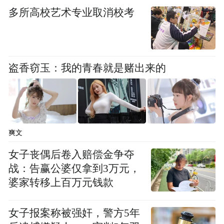
多所高校艺术专业取消校考
盗香窃玉：我的青春就是赌出来的
爽文
女子丧偶后卷入赔偿金争夺
战：告赢公婆仅拿到3万元，
婆家转移上百万元钱款
女子报案称被强奸，警方5年