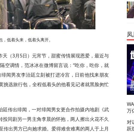
凤
包，低着头来，低着头离开。
昨天（3月5日）元宵节，甜蜜传情展现恩爱，最近与
隔空调情，范冰冰在微博留言说：“吃你，吃你，就
的前绯闻男友李治廷立刻被打进冷宫，日前他找来朋友
寞挑选旅行包，全程低着头的他看见记者就黑脸匆忙
W
治廷传出绯闻，一对绯闻男女更合作拍摄内地剧《武
万
”转投同剧另一男主角李晨的怀抱，两人擦出火花不久
对
跃
至传出男方已向她求婚。爱得难舍难离的两人于上月