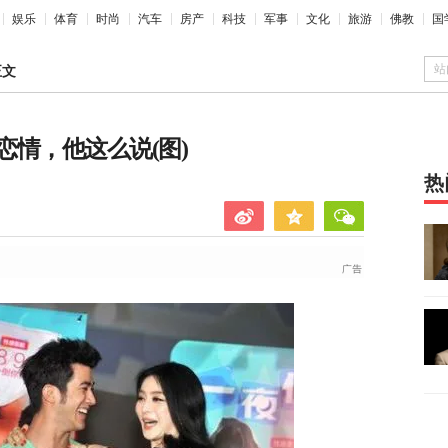
娱乐
体育
时尚
汽车
房产
科技
军事
文化
旅游
佛教
国
站
正文
情，他这么说(图)
热