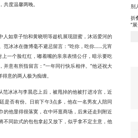
，共度温馨两晚。
别
折
“
圈中人如章子怡和黄晓明等趁机展现甜蜜，沐浴爱河的
。范冰冰在微博毫不避忌留言：“吃你，吃你……元宵
附上一个脸红红，嘟着嘴的亲亲表情公仔，暗示要吃
，并意有所指留言：“一年同行快乐相伴。”他还祝大
洋得意的两人极为痴缠。
从范冰冰与李晨恋上后，被甩掉的他被打进冷宫，近
廷是否有份。日前下午3点多，他在一名男友人陪同
巾的他显得很落寞，在中环逛商场，后来还走到附近
将不同款式的包包拿起又放下，似乎拿不定主意，他