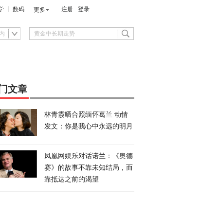
学
数码
注册
登录
更多
内
门文章
林青霞晒合照缅怀葛兰 动情
发文：你是我心中永远的明月
凤凰网娱乐对话诺兰：《奥德
赛》的故事不靠未知结局，而
靠抵达之前的渴望