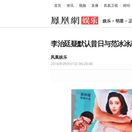
首页
资讯
视频
直播
凤凰卫视
财经
娱乐
>
明星
>
李治廷疑默认昔日与范冰冰恋
凤凰娱乐
2016年09月01日 06:20:49