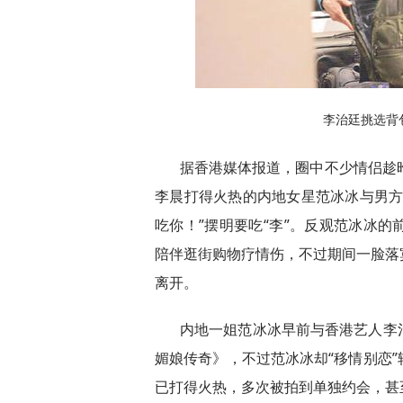
李治廷挑选背
据香港媒体报道，圈中不少情侣趁
李晨打得火热的内地女星范冰冰与男方
吃你！”摆明要吃“李”。反观范冰冰
陪伴逛街购物疗情伤，不过期间一脸落
离开。
内地一姐范冰冰早前与香港艺人李
媚娘传奇》，不过范冰冰却“移情别恋
已打得火热，多次被拍到单独约会，甚