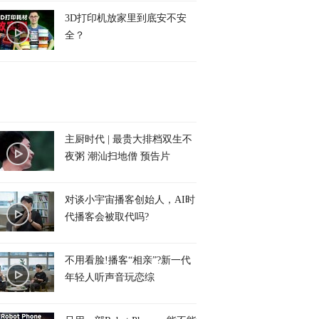
3D打印机放家里到底安不安
全？
主厨时代 | 最贵大排档双生不
夜粥 潮汕扫地僧 预告片
对谈小宇宙播客创始人，AI时
代播客会被取代吗?
不用看脸!播客“相亲”?新一代
年轻人听声音玩恋综