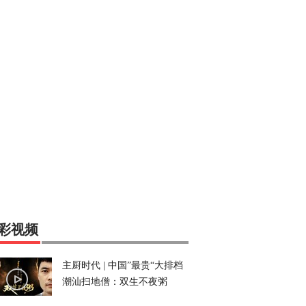
彩视频
主厨时代 | 中国”最贵“大排档
潮汕扫地僧：双生不夜粥