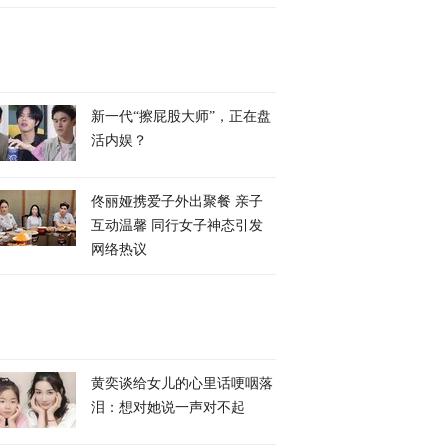
新一代“擦屁股大师”，正在盘
活内娱？
佟丽娅携爱子外出聚餐 亲子
互动温馨 同行女子神态引发
网络热议
黄奕谈给女儿的心里话哽咽落
泪：想对她说一声对不起