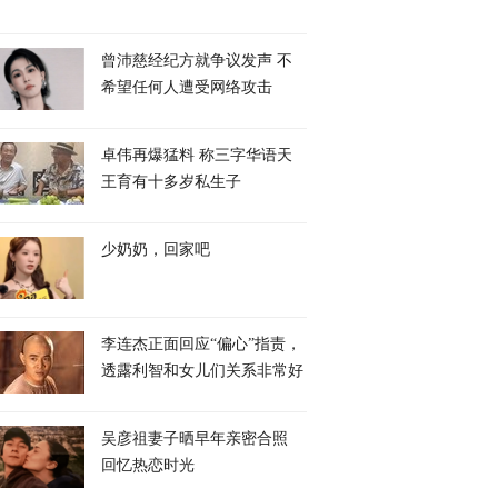
曾沛慈经纪方就争议发声 不
希望任何人遭受网络攻击
卓伟再爆猛料 称三字华语天
王育有十多岁私生子
少奶奶，回家吧
李连杰正面回应“偏心”指责，
透露利智和女儿们关系非常好
吴彦祖妻子晒早年亲密合照
回忆热恋时光