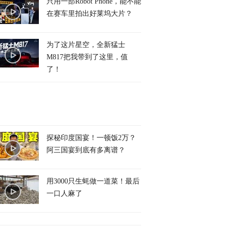
只用一部Robot Phone，能不能
在赛车里拍出好莱坞大片？
为了这片星空，全新猛士
M817把我带到了这里，值
了！
探秘印度国宴！一顿饭2万？
阿三国宴到底有多离谱？
用3000只生蚝做一道菜！最后
一口人麻了