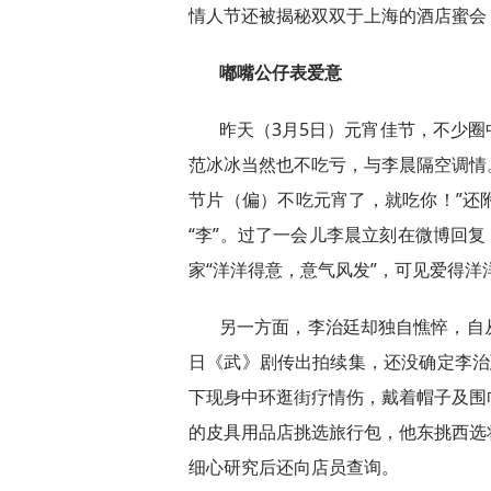
情人节还被揭秘双双于上海的酒店蜜会
嘟嘴公仔表爱意
昨天（3月5日）元宵佳节，不少
范冰冰当然也不吃亏，与李晨隔空调情
节片（偏）不吃元宵了，就吃你！”还
“李”。过了一会儿李晨立刻在微博回复
家“洋洋得意，意气风发”，可见爱得洋
另一方面，李治廷却独自憔悴，自
日《武》剧传出拍续集，还没确定李治
下现身中环逛街疗情伤，戴着帽子及围
的皮具用品店挑选旅行包，他东挑西选
细心研究后还向店员查询。