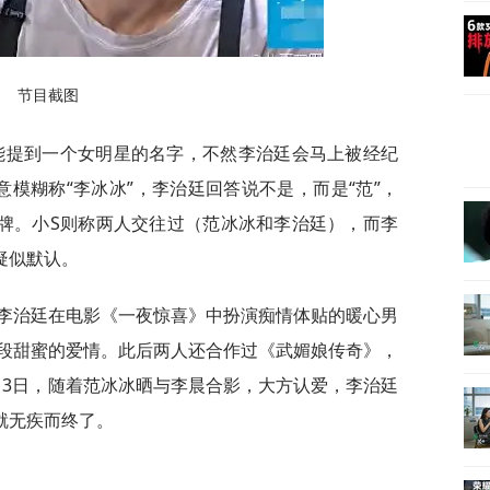
节目截图
能提到一个女明星的名字，不然李治廷会马上被经纪
模糊称“李冰冰”，李治廷回答说不是，而是“范”，
箭牌。小S则称两人交往过（范冰冰和李治廷），而李
疑似默认。
，李治廷在电影《一夜惊喜》中扮演痴情体贴的暖心男
段甜蜜的爱情。此后两人还合作过《武媚娘传奇》，
月13日，随着范冰冰晒与李晨合影，大方认爱，李治廷
就无疾而终了。