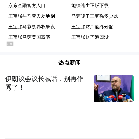
实到法院！两人若是没有达成协议，马蓉不
松口的话，王宝强是很难如此迅速取得儿女
抚养权的。所以种种痕迹都表示着马蓉应该
已分割了宝强的亿万家产。
宝强取得儿女抚养权，发声将重头开始！这
热点新闻
应该也标志着王宝强的7年婚姻结束，也标志
着这场百亿关注的离婚案的落幕。一场婚姻
伊朗议会议长喊话：别再作
一场梦，如今宝强梦醒，势必重新起航！必
秀了！
将走得更好，走到更远方！