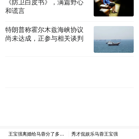
《防卫白皮书》，满篇野心
孩子。
和谎言
微博中配了一张宝强疑似元气满满的照片，
特朗普称霍尔木兹海峡协议
宛如一切如初。但不知怎的，猛然看去小黑
尚未达成，正参与相关谈判
洞总会觉得有着那么一丝丝的苦涩，宝强用
自己的实力诠释了硬汉二字的真正模样！真
心祝福宝强及两个孩子。
在王宝强取得儿女抚养权的时候，小黑洞不
得不说马蓉应该已经拿到她想要的东西！可
以有人会说这是宝强申请法院强制执行的结
果，其实不然。因为宝强与马蓉之间虽然闹
得沸沸扬扬，全民关注。但是最本质还是一
场家庭纠纷，马蓉宋喆转移财产等并没有落