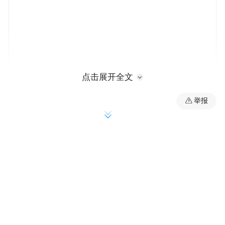
点击展开全文
当所有人都以为王宝强马蓉能幸福一辈子的
时候，没想到马蓉出轨了，王宝强起诉离婚
举报
了。当所有人都以为这会是一场三年五载的
拉锯官司的时候，没想到会落幕得如此干净
利落。
2016年9月1日，是无数学子奔赴学校的日
子。他们承载着祖国的希望，也承载着各自
父母的希望。王宝强的一对儿女也不外如