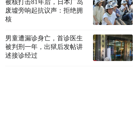
被核打击81年后，日本广岛
废墟旁响起抗议声：拒绝拥
核
男童遭漏诊身亡，首诊医生
被判刑一年，出狱后发帖讲
述接诊经过