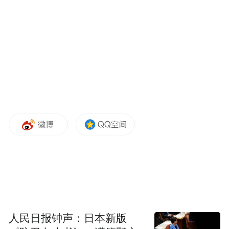
王宝强近日微博
取得儿女抚养权的王宝强显得十分开心，微
博发文励志一扫之前的颓废。如宝宝所言，
他即日起，从头再来。小黑洞觉得最最重要
的是这一句话：“要把我的儿女保护好，给他
俩更好的教育，培养成社会有用人才。”
这句话其实向大家表露了两个意思：
一、我已取得儿女抚养权，我很开心谢谢大
家。
人民日报钟声：日本新版
二、儿女都是我的，请大家不要再打扰两个